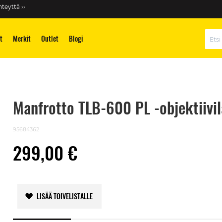
teyttä ››
t
Merkit
Outlet
Blogi
Hae
Manfrotto TLB-600 PL -objektiivi
95684362
299,00 €
LISÄÄ TOIVELISTALLE