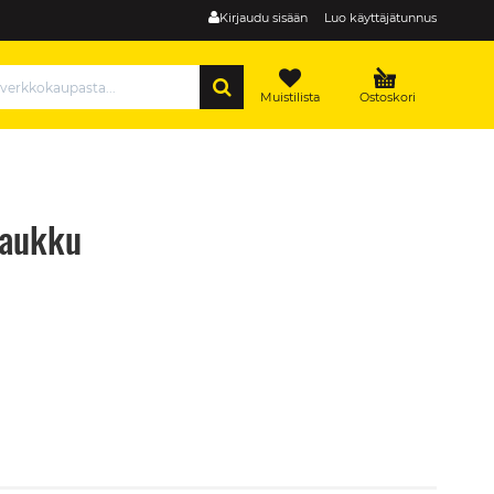
Kirjaudu sisään
Luo käyttäjätunnus
HAE
Muistilista
Ostoskori
laukku