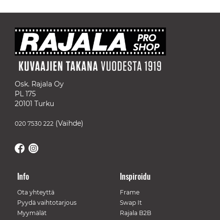
Osk. Rajala Oy
PL 175
20101 Turku
(Vaihde)
020 7530 222
Info
Inspiroidu
Ota yhteyttä
Frame
Pyydä vaihtotarjous
Swap It
Myymälät
Rajala B2B