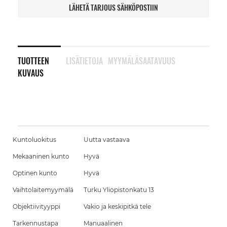
LÄHETÄ TARJOUS SÄHKÖPOSTIIN
TUOTTEEN
LISÄTIETOJA
MYYMÄLÄSAATAVUUS
KUVAUS
Kuntoluokitus
Uutta vastaava
Mekaaninen kunto
Hyvä
Optinen kunto
Hyvä
Vaihtolaitemyymälä
Turku Yliopistonkatu 13
Objektiivityyppi
Vakio ja keskipitkä tele
Tarkennustapa
Manuaalinen