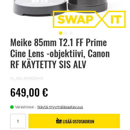
Meike 85mm T2.1 FF Prime
Skip
to
Cine Lens -objektiivi, Canon
the
beginning
of
RF KÄYTETTY SIS ALV
the
images
gallery
VL_002_1000D204111
649,00 €
Varastossa
Näytä myymäläsaatavuus
LISÄÄ OSTOSKORIIN