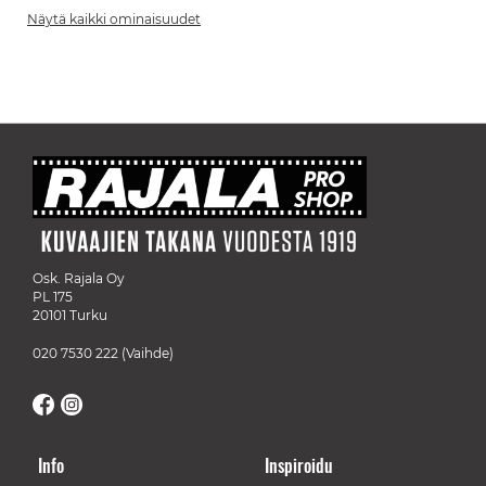
Näytä kaikki ominaisuudet
Osk. Rajala Oy
PL 175
20101 Turku
020 7530 222
(Vaihde)
Info
Inspiroidu