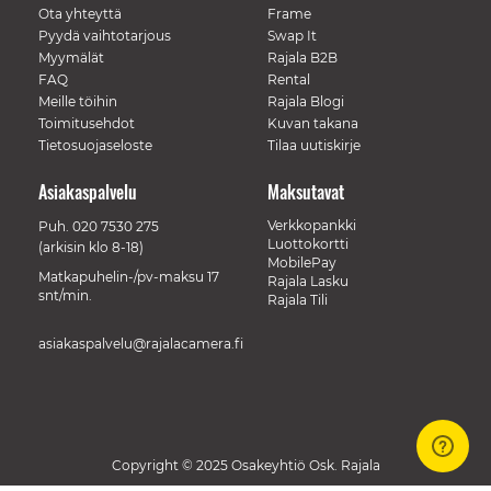
Ota yhteyttä
Frame
Pyydä vaihtotarjous
Swap It
Myymälät
Rajala B2B
FAQ
Rental
Meille töihin
Rajala Blogi
Toimitusehdot
Kuvan takana
Tietosuojaseloste
Tilaa uutiskirje
Asiakaspalvelu
Maksutavat
Verkkopankki
Puh.
020 7530 275
Luottokortti
(arkisin klo 8-18)
MobilePay
Matkapuhelin-/pv-maksu 17
Rajala Lasku
snt/min.
Rajala Tili
asiakaspalvelu@rajalacamera.fi
Copyright © 2025 Osakeyhtiö Osk. Rajala