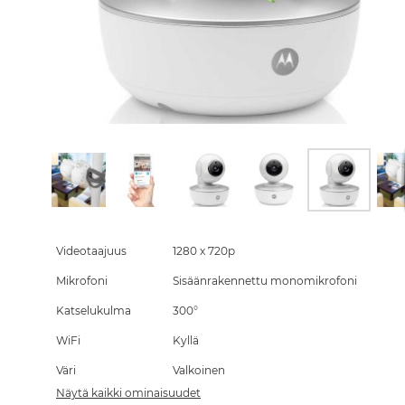
Skip
to
the
Videotaajuus
1280 x 720p
beginning
Mikrofoni
Sisäänrakennettu monomikrofoni
of
the
Katselukulma
300°
images
gallery
WiFi
Kyllä
Väri
Valkoinen
Näytä kaikki ominaisuudet