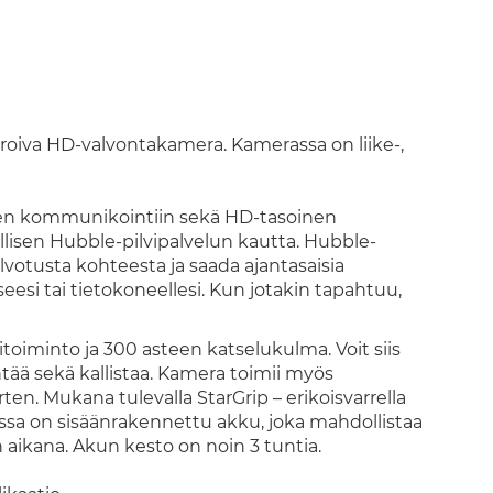
roiva HD-valvontakamera. Kamerassa on liike-,
een kommunikointiin sekä HD-tasoinen
lisen Hubble-pilvipalvelun kautta. Hubble-
lvotusta kohteesta ja saada ajantasaisia
eesi tai tietokoneellesi. Kun jotakin tapahtuu,
oiminto ja 300 asteen katselukulma. Voit siis
ntää sekä kallistaa. Kamera toimii myös
ten. Mukana tulevalla StarGrip – erikoisvarrella
ssa on sisäänrakennettu akku, joka mahdollistaa
aikana. Akun kesto on noin 3 tuntia.