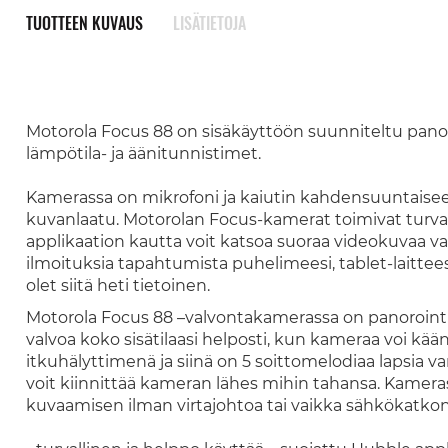
TUOTTEEN KUVAUS
LISÄTIETOJA
Motorola Focus 88 on sisäkäyttöön suunniteltu pano
lämpötila- ja äänitunnistimet.
Kamerassa on mikrofoni ja kaiutin kahdensuuntais
kuvanlaatu. Motorolan Focus-kamerat toimivat turval
applikaation kautta voit katsoa suoraa videokuvaa va
ilmoituksia tapahtumista puhelimeesi, tablet-laittees
olet siitä heti tietoinen.
Motorola Focus 88 –valvontakamerassa on panorointit
valvoa koko sisätilaasi helposti, kun kameraa voi kää
itkuhälyttimenä ja siinä on 5 soittomelodiaa lapsia var
voit kiinnittää kameran lähes mihin tahansa. Kamera
kuvaamisen ilman virtajohtoa tai vaikka sähkökatkon 