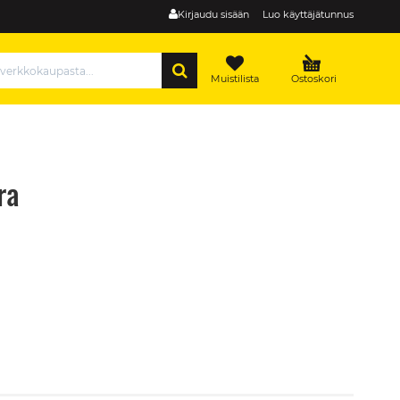
Kirjaudu sisään
Luo käyttäjätunnus
HAE
Muistilista
Ostoskori
ra