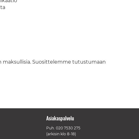
ikaatio
sta
n maksullisia. Suosittelemme tutustumaan
Asiakaspalvelu
Puh.
020 7530 275
(arkisin klo 8-18)