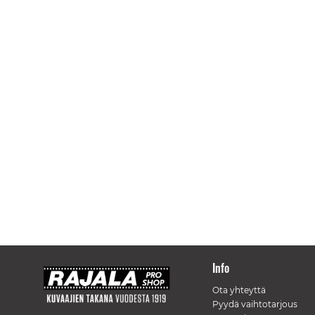
Info
Ota yhteyttä
Pyydä vaihtotarjous