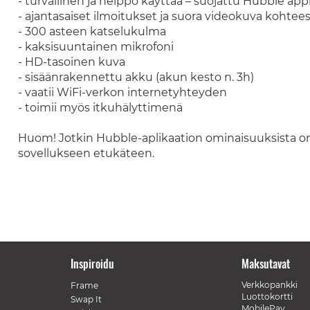
- turvallinen ja helppo käyttää – suojattu Hubble appl
- ajantasaiset ilmoitukset ja suora videokuva kohtee
- 300 asteen katselukulma
- kaksisuuntainen mikrofoni
- HD-tasoinen kuva
- sisäänrakennettu akku (akun kesto n. 3h)
- vaatii WiFi-verkon internetyhteyden
- toimii myös itkuhälyttimenä
Huom! Jotkin Hubble-aplikaation ominaisuuksista o
sovellukseen etukäteen.
Inspiroidu
Maksutavat
Verkkopankki
Frame
Luottokortti
Swap It
MobilePay