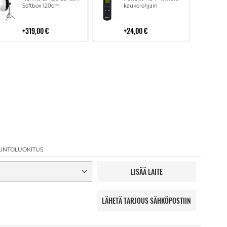
ostoskoriin
ostoskoriin
Softbox 120cm
kauko-ohjain
319,00 €
24,00 €
UNTOLUOKITUS
LISÄÄ LAITE
LÄHETÄ TARJOUS SÄHKÖPOSTIIN