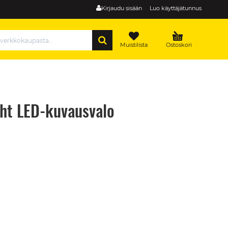
Kirjaudu sisään
Luo käyttäjätunnus
HAE
Muistilista
Ostoskori
ght LED-kuvausvalo