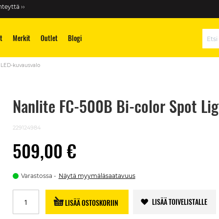
teyttä ››
t
Merkit
Outlet
Blogi
Hae
t LED-kuvausvalo
Nanlite FC-500B Bi-color Spot Li
229124984
509,00 €
Varastossa
Näytä myymäläsaatavuus
LISÄÄ TOIVELISTALLE
LISÄÄ OSTOSKORIIN