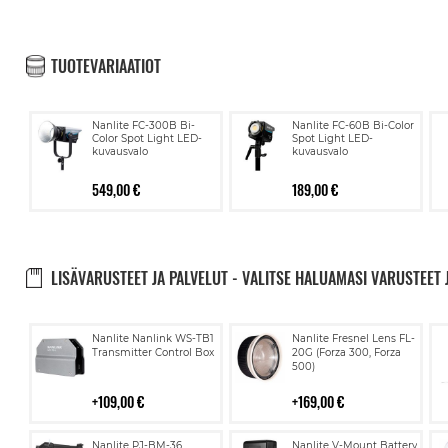
TUOTEVARIAATIOT
Nanlite FC-300B Bi-
Nanlite FC-60B Bi-Color
Color Spot Light LED-
Spot Light LED-
kuvausvalo
kuvausvalo
549,00 €
189,00 €
LISÄVARUSTEET JA PALVELUT - VALITSE HALUAMASI VARUSTEET 
Lisää
Lisää
Nanlite Nanlink WS-TB1
Nanlite Fresnel Lens FL-
ostoskoriin
ostoskoriin
Transmitter Control Box
20G (Forza 300, Forza
500)
109,00 €
169,00 €
Lisää
Lisää
Nanlite PJ-BM-36
Nanlite V-Mount Battery