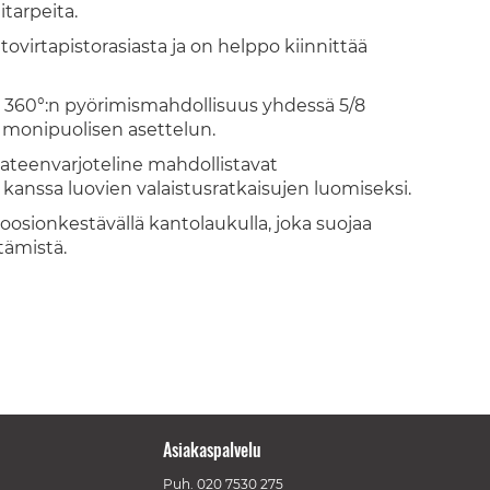
itarpeita.
htovirtapistorasiasta ja on helppo kiinnittää
ja 360°:n pyörimismahdollisuus yhdessä 5/8
monipuolisen asettelun.
ateenvarjoteline mahdollistavat
ssa luovien valaistusratkaisujen luomiseksi.
osionkestävällä kantolaukulla, joka suojaa
ttämistä.
Asiakaspalvelu
Puh.
020 7530 275