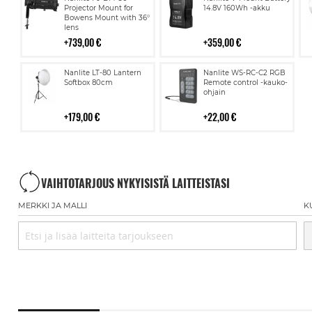
ostoskoriin
ostoskoriin
Projector Mount for
14.8V 160Wh -akku
Bowens Mount with 36°
lens
739,00 €
359,00 €
Lisää
Lisää
Nanlite LT-80 Lantern
Nanlite WS-RC-C2 RGB
ostoskoriin
ostoskoriin
Softbox 80cm
Remote control -kauko-
ohjain
179,00 €
22,00 €
VAIHTOTARJOUS NYKYISISTÄ LAITTEISTASI
MERKKI JA MALLI
K