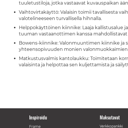
tuuletustiloja, jotka vastaavat kuvauspaikan ään
Vaihtovirtakäyttö: Valaisin toimii tavallisesta vai
valotelineeseen turvallisella hihnalla.
Helppokäyttöinen kiinnike: Laaja kallistusalue 
tuuman vastaanottimen kanssa mahdollistavat 
Bowens-kiinnike: Valonmuuntimen kiinnike ja s
yhteensopivuuden monien valonmuokkaimien kan
Matkustusvalmis kantolaukku: Toimitetaan korro
valaisinta ja helpottaa sen kuljettamista ja säily
Inspiroidu
Maksutavat
Verkkopankki
Frame