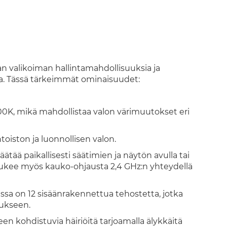
an valikoiman hallintamahdollisuuksia ja
sa. Tässä tärkeimmät ominaisuudet:
0K, mikä mahdollistaa valon värimuutokset eri
toiston ja luonnollisen valon.
ätää paikallisesti säätimien ja näytön avulla tai
tukee myös kauko-ohjausta 2,4 GHz:n yhteydellä
vissa on 12 sisäänrakennettua tehostetta, jotka
lukseen.
en kohdistuvia häiriöitä tarjoamalla älykkäitä