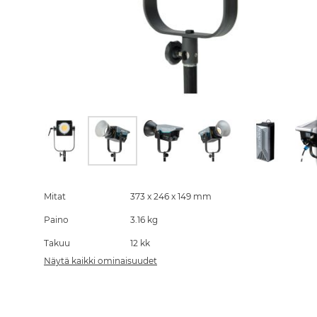
Skip
to
the
Mitat
373 x 246 x 149 mm
beginning
Paino
3.16 kg
of
the
Takuu
12 kk
images
gallery
Näytä kaikki ominaisuudet