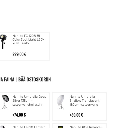
Nanlite FC-120B Bi-
Color Spot Light LED-
kuvausvalo
229,00 €
JA PAINA LISÄÄ OSTOSKORIIN
Lisää
Lisää
Nanlite Umbrella Deep
Nanlite Umbrella
ostoskoriin
ostoskoriin
Silver 135cm -
Shallow Translucent
sateenvarjoheijastin
180cm -sateenvarjo
74,00 €
89,00 €
Lisää
Lisää
Nanlite LT-120 Lantern
NanLite RC-1 Remote -