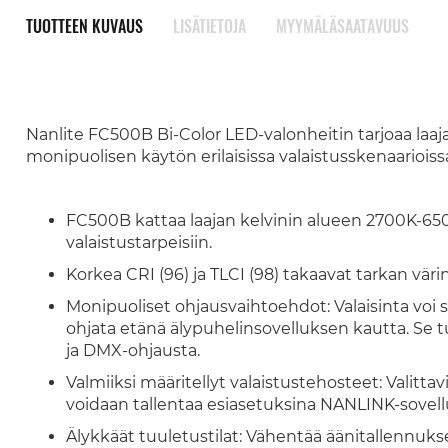
TUOTTEEN KUVAUS
LISÄTIETOJA
MYYMÄLÄSAATAVUUS
Nanlite FC500B Bi-Color LED-valonheitin tarjoaa laaj
monipuolisen käytön erilaisissa valaistusskenaariois
FC500B kattaa laajan kelvinin alueen 2700K-650
valaistustarpeisiin.
Korkea CRI (96) ja TLCI (98) takaavat tarkan värin
Monipuoliset ohjausvaihtoehdot: Valaisinta voi sä
ohjata etänä älypuhelinsovelluksen kautta. Se 
ja DMX-ohjausta.
Valmiiksi määritellyt valaistustehosteet: Valitta
voidaan tallentaa esiasetuksina NANLINK-sovel
Älykkäät tuuletustilat: Vähentää äänitallennukse