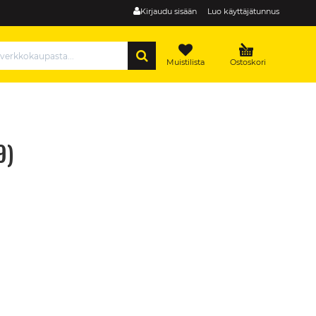
Kirjaudu sisään
Luo käyttäjätunnus
HAE
Muistilista
Ostoskori
9)