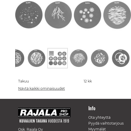
Skip
to
the
Takuu
12 kk
beginning
Näytä kaikki ominaisuudet
of
the
images
gallery
Info
Ota yhteyttä
Pyydä vaihtotarjous
Myymälät
Osk. Rajala Oy