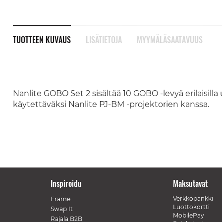
TUOTTEEN KUVAUS
LISÄTIETOJA
MYYMÄLÄSAATAVUUS
Nanlite GOBO Set 2 sisältää 10 GOBO -levyä erilaisilla 
käytettäväksi Nanlite PJ-BM -projektorien kanssa.
Inspiroidu
Maksutavat
Verkkopankki
Frame
Luottokortti
Swap It
MobilePay
Rajala B2B