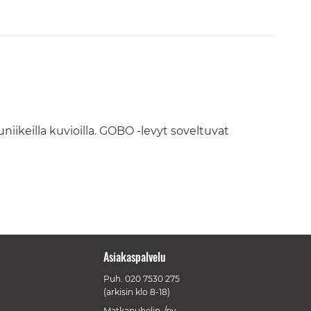
uniikeilla kuvioilla. GOBO -levyt soveltuvat
Asiakaspalvelu
Puh.
020 7530 275
(arkisin klo 8-18)
Matkapuhelin-/pv-