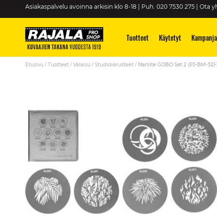
Skip
Asiakaspalvelu avoinna arkisin klo 8-18 | Puh. 020 7530 275 |
Ota yh
to
Content
Tuotteet
Käytetyt
Kampanja
Etusivu
Tuotteet
Valaisu
Studiovarusteet
Nanlite GOBO Set 2 (PJ-BM-32/-
Skip
to
the
end
of
the
images
gallery