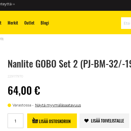
teyttä ››
t
Merkit
Outlet
Blogi
Hae
19)
Nanlite GOBO Set 2 (PJ-BM-32/-1
229117970
64,00 €
Varastossa
Näytä myymäläsaatavuus
LISÄÄ TOIVELISTALLE
LISÄÄ OSTOSKORIIN