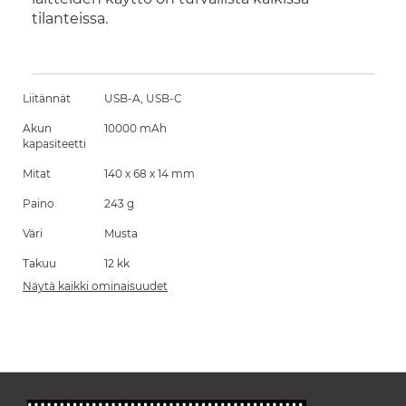
tilanteissa.
Liitännät
USB-A, USB-C
Akun
10000 mAh
kapasiteetti
Mitat
140 x 68 x 14 mm
Paino
243 g
Väri
Musta
Takuu
12 kk
Näytä kaikki ominaisuudet