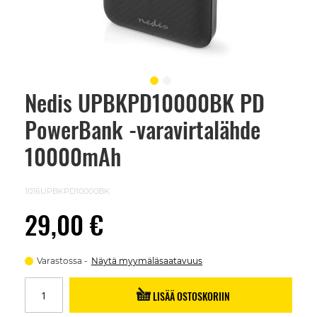
Nedis UPBKPD10000BK PD
Skip
to
PowerBank -varavirtalähde
the
beginning
of
10000mAh
the
images
gallery
1016UPBKPD10000BK
29,00 €
Varastossa
Näytä myymäläsaatavuus
LISÄÄ OSTOSKORIIN