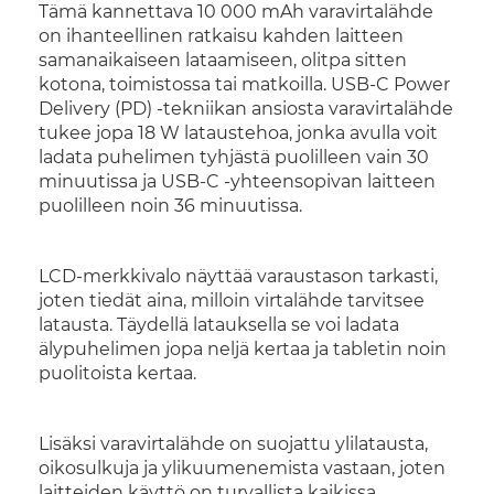
Tämä kannettava 10 000 mAh varavirtalähde
on ihanteellinen ratkaisu kahden laitteen
samanaikaiseen lataamiseen, olitpa sitten
kotona, toimistossa tai matkoilla. USB-C Power
Delivery (PD) -tekniikan ansiosta varavirtalähde
tukee jopa 18 W lataustehoa, jonka avulla voit
ladata puhelimen tyhjästä puolilleen vain 30
minuutissa ja USB-C -yhteensopivan laitteen
puolilleen noin 36 minuutissa.
LCD-merkkivalo näyttää varaustason tarkasti,
joten tiedät aina, milloin virtalähde tarvitsee
latausta. Täydellä latauksella se voi ladata
älypuhelimen jopa neljä kertaa ja tabletin noin
puolitoista kertaa.
Lisäksi varavirtalähde on suojattu ylilatausta,
oikosulkuja ja ylikuumenemista vastaan, joten
laitteiden käyttö on turvallista kaikissa