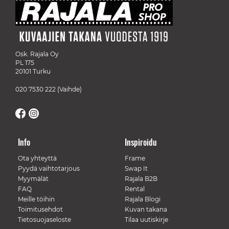
Osk. Rajala Oy
PL 175
20101 Turku
020 7530 222
(Vaihde)
Info
Inspiroidu
Ota yhteyttä
Frame
Pyydä vaihtotarjous
Swap It
Myymälät
Rajala B2B
FAQ
Rental
Meille töihin
Rajala Blogi
Toimitusehdot
Kuvan takana
Tietosuojaseloste
Tilaa uutiskirje