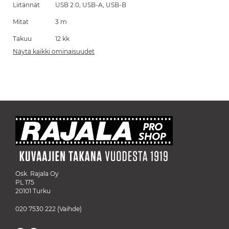
Liitännät
USB 2.0, USB-A, USB-B
Mitat
3 m
Takuu
12 kk
Näytä kaikki ominaisuudet
Osk. Rajala Oy
PL 175
20101 Turku
020 7530 222
(Vaihde)