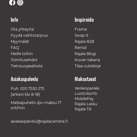
Info
Inspiroidu
Ota yhteyttä
Frame
Pyydä vaihtotarjous
Swap It
Myymälät
Rajala B2B
FAQ
Rental
Meille töihin
Rajala Blogi
Toimitusehdot
Kuvan takana
Tietosuojaseloste
Tilaa uutiskirje
Asiakaspalvelu
Maksutavat
Verkkopankki
Puh.
020 7530 275
Luottokortti
(arkisin klo 8-18)
MobilePay
Matkapuhelin-/pv-maksu 17
Rajala Lasku
snt/min.
Rajala Tili
asiakaspalvelu@rajalacamera.fi