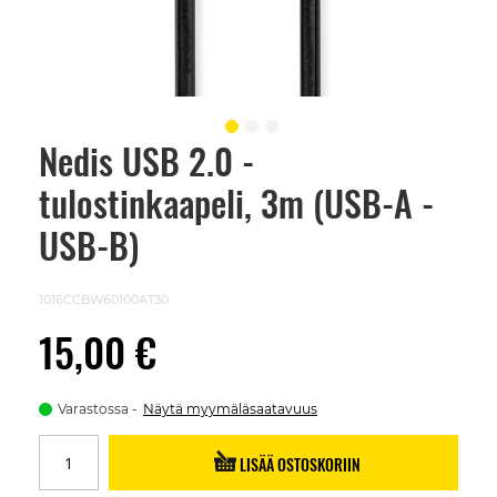
Nedis USB 2.0 -
Skip
to
tulostinkaapeli, 3m (USB-A -
the
beginning
of
USB-B)
the
images
gallery
1016CCBW60100AT30
15,00 €
Varastossa
Näytä myymäläsaatavuus
LISÄÄ OSTOSKORIIN