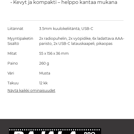
• Kevyt ja kompakti – helppo kantaa mukana
Liitännät
3.5mm kuulokeliitäntä, USB-C
Myyntipaketin
2x radiopuhelin, 2x vyöpidike, 6x ladattava AAA-
Sisältö
paristo, 2x USB-C latauskaapeli, pikaopas
Mitat
55 x 156 x 36 mm
Paino
260 g
Väri
Musta
Takuu
12 kk
Näytä kaikki ominaisuudet