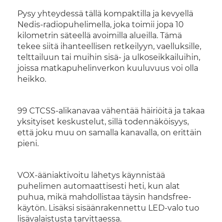
Pysy yhteydessä tällä kompaktilla ja kevyellä
Nedis-radiopuhelimella, joka toimii jopa 10
kilometrin säteellä avoimilla alueilla. Tämä
tekee siitä ihanteellisen retkeilyyn, vaelluksille,
telttailuun tai muihin sisä- ja ulkoseikkailuihin,
joissa matkapuhelinverkon kuuluvuus voi olla
heikko.
99 CTCSS-alikanavaa vähentää häiriöitä ja takaa
yksityiset keskustelut, sillä todennäköisyys,
että joku muu on samalla kanavalla, on erittäin
pieni.
VOX-ääniaktivoitu lähetys käynnistää
puhelimen automaattisesti heti, kun alat
puhua, mikä mahdollistaa täysin handsfree-
käytön. Lisäksi sisäänrakennettu LED-valo tuo
lisävalaistusta tarvittaessa.