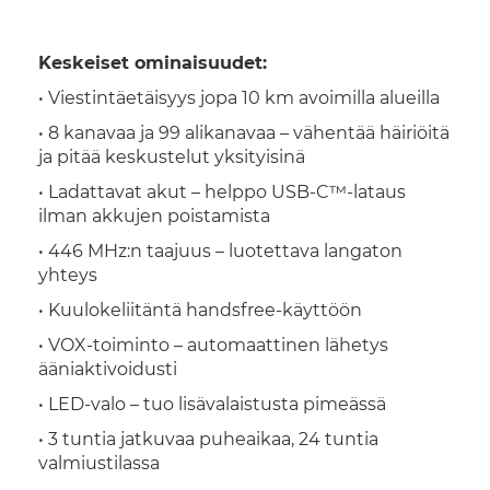
Keskeiset ominaisuudet:
• Viestintäetäisyys jopa 10 km avoimilla alueilla
• 8 kanavaa ja 99 alikanavaa – vähentää häiriöitä
ja pitää keskustelut yksityisinä
• Ladattavat akut – helppo USB-C™-lataus
ilman akkujen poistamista
• 446 MHz:n taajuus – luotettava langaton
yhteys
• Kuulokeliitäntä handsfree-käyttöön
• VOX-toiminto – automaattinen lähetys
ääniaktivoidusti
• LED-valo – tuo lisävalaistusta pimeässä
• 3 tuntia jatkuvaa puheaikaa, 24 tuntia
valmiustilassa