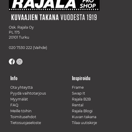
Osk. Rajala Oy
PL 175
20101 Turku
020 7530 222
(Vaihde)
Info
Inspiroidu
Ota yhteyttä
Frame
Pyydä vaihtotarjous
Swap It
Myymälät
Rajala B2B
FAQ
Rental
Meille töihin
Rajala Blogi
Toimitusehdot
Kuvan takana
Tietosuojaseloste
Tilaa uutiskirje