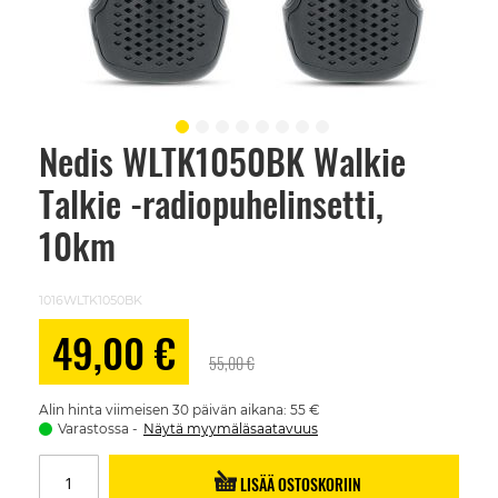
Nedis WLTK1050BK Walkie
Skip
to
Talkie -radiopuhelinsetti,
the
beginning
of
10km
the
images
gallery
1016WLTK1050BK
Alennushinta
49,00 €
55,00 €
Alin hinta viimeisen 30 päivän aikana: 55 €
Varastossa
Näytä myymäläsaatavuus
LISÄÄ OSTOSKORIIN