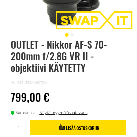
OUTLET - Nikkor AF-S 70-
Skip
to
200mm f/2.8G VR II -
the
beginning
of
objektiivi KÄYTETTY
the
images
gallery
VL_089_39JAA807DA
799,00 €
Varastossa
Näytä myymäläsaatavuus
LISÄÄ OSTOSKORIIN