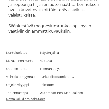
ja nopean ja hiljaisen automaattitarkennuksen
avulla kuvat ovat erittäin teräviä kaikissa
valaistuksissa.
Säänkestävä magnesiumrunko sopii hyvin
vaativiinkin ammattikuvauksiin.
Kuntoluokitus
Käytön jälkiä
Mekaaninen kunto
Välttävä
Optinen kunto
Hieman pölyä
Vaihtolaitemyymälä
Turku Yliopistonkatu 13
Objektiivityyppi
Telezoom
Tarkennustapa
Automaattinen, Manuaalinen
Näytä kaikki ominaisuudet