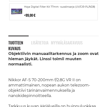
Lisää
Hoya Digital Filter Kit 77mm -suodinsarja (UV/CIR-PL/ND8)
ostoskoriin
99,00 €
TUOTTEEN
LISÄTIETOJA
MYYMÄLÄSAATAVUUS
KUVAUS
Objektiivin manuaalitarkennus ja zoom ovat
hieman jäykät. Linssi toimii muuten
normaalisti.
Nikkor AF-S 70-200mm f/2.8G VR II on
ammattimainen, nopean aukon telezoom-
objektiivi tärinänvaimennuksella ja
nanokidepinnoitteella.
Tarkkuus kuvan ääriälueilla on huippuluokkaa,