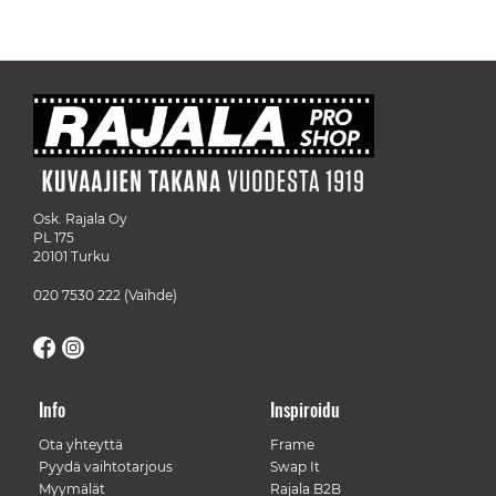
Osk. Rajala Oy
PL 175
20101 Turku
020 7530 222
(Vaihde)
Info
Inspiroidu
Ota yhteyttä
Frame
Pyydä vaihtotarjous
Swap It
Myymälät
Rajala B2B