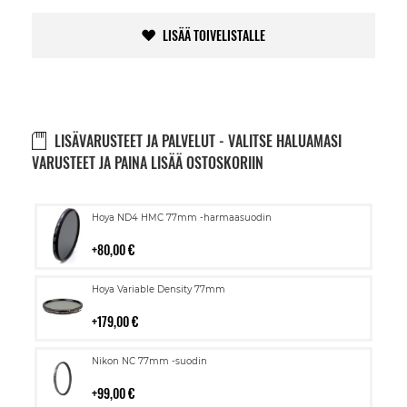
LISÄÄ TOIVELISTALLE
LISÄVARUSTEET JA PALVELUT - VALITSE HALUAMASI
VARUSTEET JA PAINA LISÄÄ OSTOSKORIIN
Lisää
Hoya ND4 HMC 77mm -harmaasuodin
ostoskoriin
80,00 €
Lisää
Hoya Variable Density 77mm
ostoskoriin
179,00 €
Lisää
Nikon NC 77mm -suodin
ostoskoriin
99,00 €