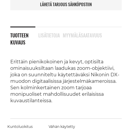
LÄHETÄ TARJOUS SÄHKÖPOSTIIN
TUOTTEEN
LISÄTIETOJA
MYYMÄLÄSAATAVUUS
KUVAUS
Erittäin pienikokoinen ja kevyt, optisilta
ominaisuuksiltaan laadukas zoom-objektiivi,
joka on suunniteltu käytettäväksi Nikonin DX-
muodon digitaalisissa järjestelmäkameroissa.
Sen kolminkertainen zoom tarjoaa
monipuoliset mahdollisuudet erilaisissa
kuvaustilanteissa.
Kuntoluokitus
Vähän käytetty