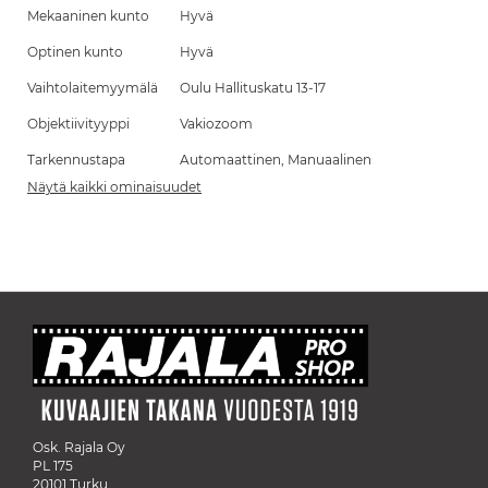
Mekaaninen kunto
Hyvä
Optinen kunto
Hyvä
Vaihtolaitemyymälä
Oulu Hallituskatu 13-17
Objektiivityyppi
Vakiozoom
Tarkennustapa
Automaattinen, Manuaalinen
Näytä kaikki ominaisuudet
Osk. Rajala Oy
PL 175
20101 Turku