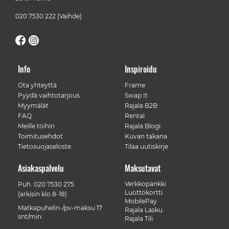
020 7530 222
(Vaihde)
Info
Inspiroidu
Ota yhteyttä
Frame
Pyydä vaihtotarjous
Swap It
Myymälät
Rajala B2B
FAQ
Rental
Meille töihin
Rajala Blogi
Toimitusehdot
Kuvan takana
Tietosuojaseloste
Tilaa uutiskirje
Asiakaspalvelu
Maksutavat
Verkkopankki
Puh.
020 7530 275
Luottokortti
(arkisin klo 8-18)
MobilePay
Matkapuhelin-/pv-maksu 17
Rajala Lasku
snt/min.
Rajala Tili