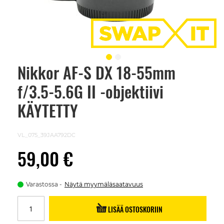
Nikkor AF-S DX 18-55mm
Skip
to
f/3.5-5.6G II -objektiivi
the
beginning
of
KÄYTETTY
the
images
gallery
VL_075_39JAA792DC
59,00 €
Varastossa
Näytä myymäläsaatavuus
LISÄÄ OSTOSKORIIN