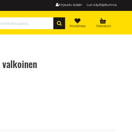
Kirjaudu sisään
Luo käyttäjätunnus
HAE
Muistilista
Ostoskori
 valkoinen