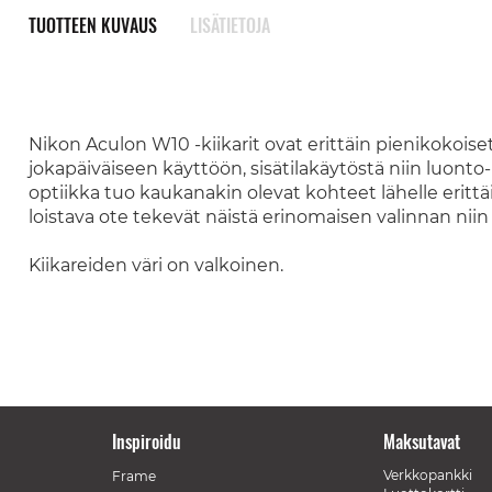
TUOTTEEN KUVAUS
LISÄTIETOJA
Nikon Aculon W10 -kiikarit ovat erittäin pienikokoiset
jokapäiväiseen käyttöön, sisätilakäytöstä niin luonto
optiikka tuo kaukanakin olevat kohteet lähelle eritt
loistava ote tekevät näistä erinomaisen valinnan niin a
Kiikareiden väri on valkoinen.
Inspiroidu
Maksutavat
Verkkopankki
Frame