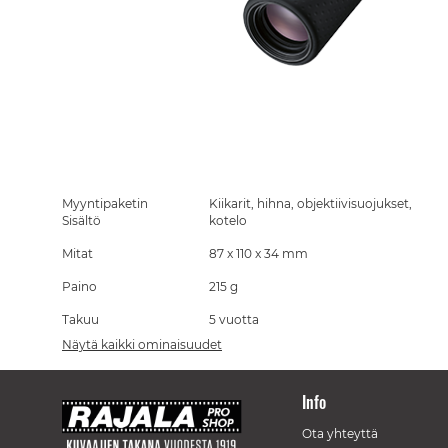
Skip
to
the
Myyntipaketin
Kiikarit, hihna, objektiivisuojukset,
beginning
Sisältö
kotelo
of
Mitat
87 x 110 x 34 mm
the
images
Paino
215 g
gallery
Takuu
5 vuotta
Näytä kaikki ominaisuudet
Info
Ota yhteyttä