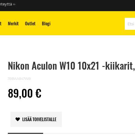
teyttä ››
t
Merkit
Outlet
Blogi
Hae
Nikon Aculon W10 10x21 -kiikarit,
39BAA847WB
89,00 €
LISÄÄ TOIVELISTALLE