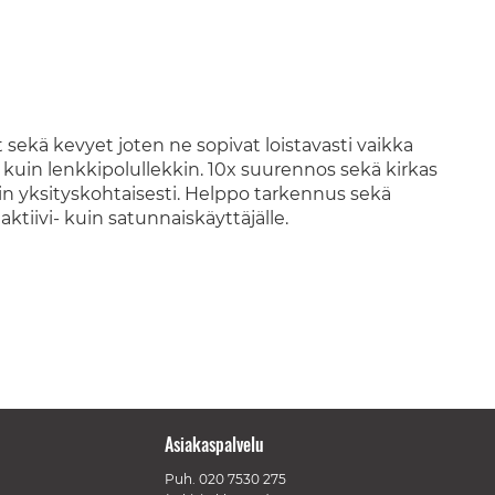
 sekä kevyet joten ne sopivat loistavasti vaikka
- kuin lenkkipolullekkin. 10x suurennos sekä kirkas
äin yksityskohtaisesti. Helppo tarkennus sekä
ktiivi- kuin satunnaiskäyttäjälle.
Asiakaspalvelu
Puh.
020 7530 275