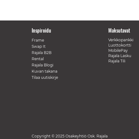
Inspiroidu
Maksutavat
Verkkopankki
Frame
Luottokortti
Swap It
MobilePay
Rajala B2B
Rajala Lasku
Rental
Rajala Tili
Rajala Blogi
Kuvan takana
Tilaa uutiskirje
Copyright © 2025 Osakeyhtiö Osk. Rajala