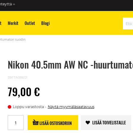
teyttä ››
t
Merkit
Outlet
Blogi
Hae
rtumaton suodin
Nikon 40.5mm AW NC -huurtumat
39FTA08601
79,00 €
Loppu varastosta
Näytä myymäläsaatavuus
LISÄÄ TOIVELISTALLE
LISÄÄ OSTOSKORIIN