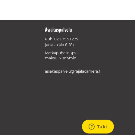
Asiakaspalvelu
Puh.
020 7530 275
(arkisin klo 8-18)
Matkapuhelin-/pv-
maksu 17 snt/min.
asiakaspalvelu@rajalacamera.fi