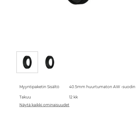
Skip
to
the
Myyntipaketin Sisältö
40.5mm huurtumaton AW -suodin
beginning
Takuu
12 kk
of
the
Näytä kaikki ominaisuudet
images
gallery