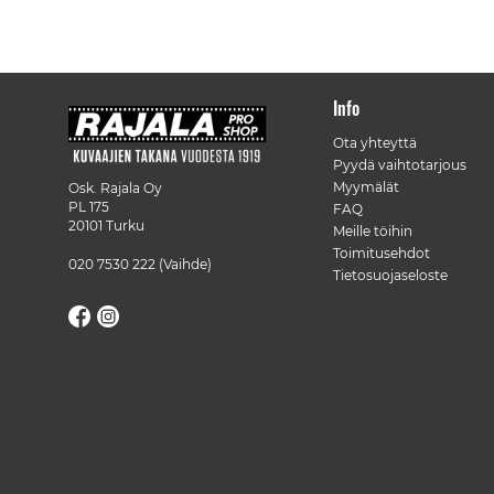
Info
Ota yhteyttä
Pyydä vaihtotarjous
Myymälät
Osk. Rajala Oy
PL 175
FAQ
20101 Turku
Meille töihin
Toimitusehdot
020 7530 222
(Vaihde)
Tietosuojaseloste