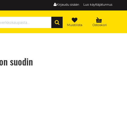
Kirjaudu sisään
Luo käyttäjätunnus
HAE
Muistilista
Ostoskori
on suodin