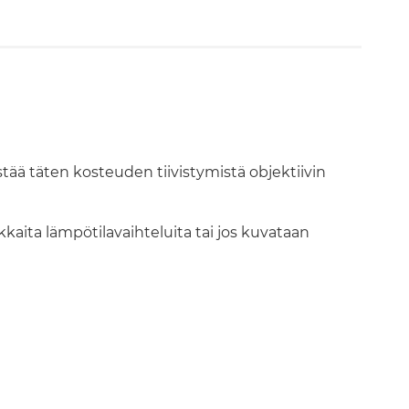
ä täten kosteuden tiivistymistä objektiivin
kkaita lämpötilavaihteluita tai jos kuvataan