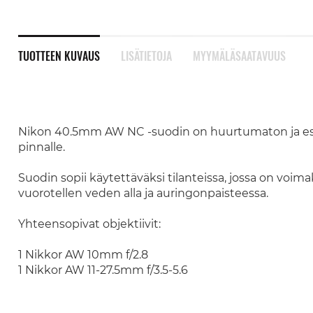
TUOTTEEN KUVAUS
LISÄTIETOJA
MYYMÄLÄSAATAVUUS
Nikon 40.5mm AW NC -suodin on huurtumaton ja estä
pinnalle.
Suodin sopii käytettäväksi tilanteissa, jossa on voima
vuorotellen veden alla ja auringonpaisteessa.
Yhteensopivat objektiivit:
1 Nikkor AW 10mm f/2.8
1 Nikkor AW 11-27.5mm f/3.5-5.6