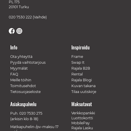
PL 175
20101 Turku
020 7530 222
(Vaihde)
Info
Inspiroidu
Ota yhteyttä
Frame
Pyydä vaihtotarjous
Swap It
Myymälät
Rajala B2B
FAQ
Rental
Meille töihin
Rajala Blogi
Toimitusehdot
Kuvan takana
Tietosuojaseloste
Tilaa uutiskirje
Asiakaspalvelu
Maksutavat
Verkkopankki
Puh.
020 7530 275
Luottokortti
(arkisin klo 8-18)
MobilePay
Matkapuhelin-/pv-maksu 17
Rajala Lasku