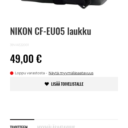
NIKON CF-EU05 laukku
Skip
to
the
beginning
39VAE22001
of
the
49,00 €
images
gallery
Loppu varastosta
Näytä myymäläsaatavuus
LISÄÄ TOIVELISTALLE
TUOTTEEN
MYYMÄLÄSAATAVUUS