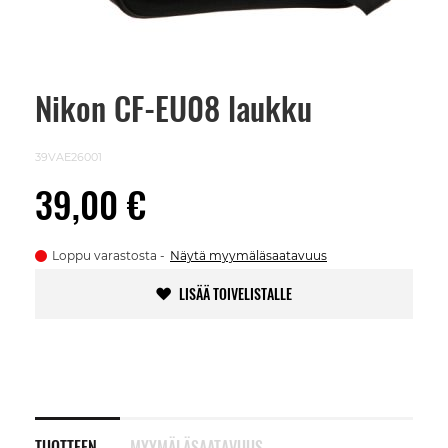
Nikon CF-EU08 laukku
Skip
to
the
beginning
39VAE26001
of
the
39,00 €
images
gallery
Loppu varastosta
Näytä myymäläsaatavuus
LISÄÄ TOIVELISTALLE
TUOTTEEN
MYYMÄLÄSAATAVUUS