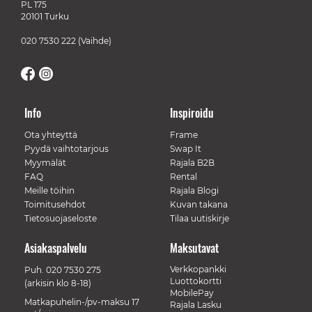
PL 175
20101 Turku
020 7530 222
(Vaihde)
Info
Inspiroidu
Ota yhteyttä
Frame
Pyydä vaihtotarjous
Swap It
Myymälät
Rajala B2B
FAQ
Rental
Meille töihin
Rajala Blogi
Toimitusehdot
Kuvan takana
Tietosuojaseloste
Tilaa uutiskirje
Asiakaspalvelu
Maksutavat
Verkkopankki
Puh.
020 7530 275
Luottokortti
(arkisin klo 8-18)
MobilePay
Matkapuhelin-/pv-maksu 17
Rajala Lasku