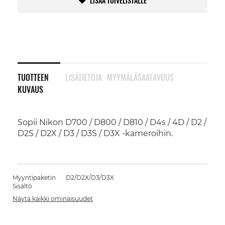
LISÄÄ TOIVELISTALLE
TUOTTEEN
LISÄTIETOJA
MYYMÄLÄSAATAVUUS
KUVAUS
Sopii Nikon D700 / D800 / D810 / D4s / 4D / D2 /
D2S / D2X / D3 / D3S / D3X -kameroihin.
Myyntipaketin
D2/D2X/D3/D3X
Sisältö
Näytä kaikki ominaisuudet