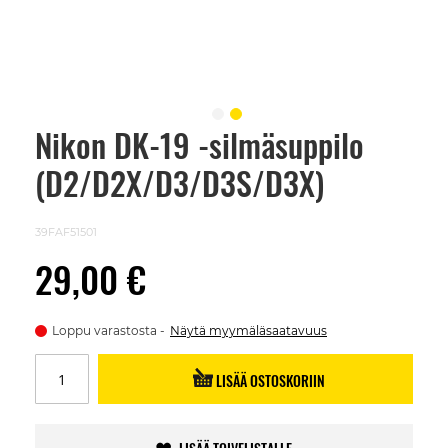
Nikon DK-19 -silmäsuppilo
Skip
to
(D2/D2X/D3/D3S/D3X)
the
beginning
of
the
39FAF51501
images
gallery
29,00 €
Loppu varastosta
Näytä myymäläsaatavuus
LISÄÄ OSTOSKORIIN