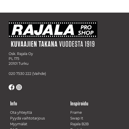
Osk. Rajala Oy
PL 175
20101 Turku
020 7530 222
(Vaihde)
Info
Inspiroidu
Ota yhteyttä
Frame
Pyydä vaihtotarjous
Swap It
Myymälät
Rajala B2B