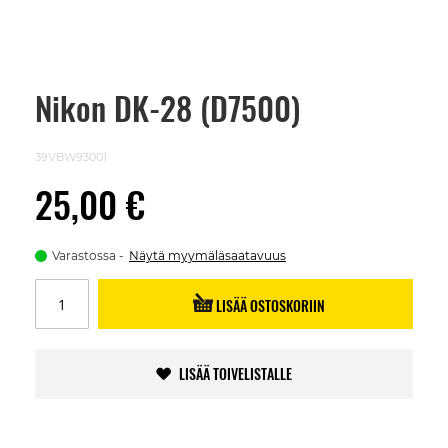
Nikon DK-28 (D7500)
Skip
to
the
beginning
39VBW93001
of
the
25,00 €
images
gallery
Varastossa
Näytä myymäläsaatavuus
LISÄÄ OSTOSKORIIN
LISÄÄ TOIVELISTALLE