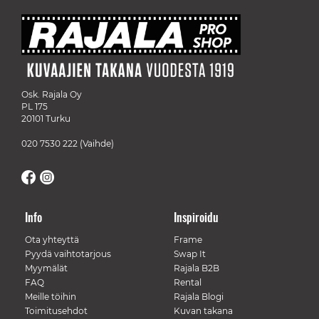
Osk. Rajala Oy
PL 175
20101 Turku
020 7530 222
(Vaihde)
Info
Inspiroidu
Ota yhteyttä
Frame
Pyydä vaihtotarjous
Swap It
Myymälät
Rajala B2B
FAQ
Rental
Meille töihin
Rajala Blogi
Toimitusehdot
Kuvan takana