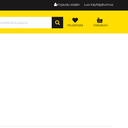
Kirjaudu sisään
Luo käyttäjätunnus
HAE
Muistilista
Ostoskori