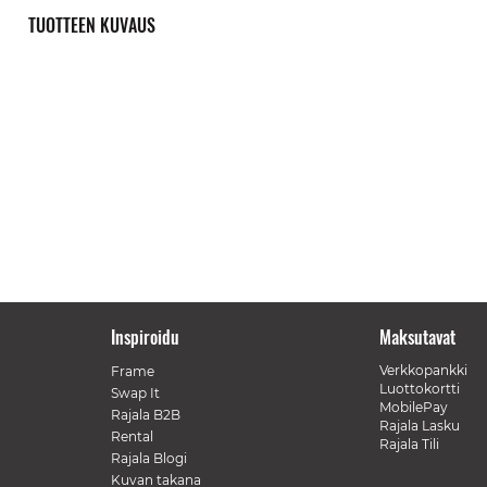
TUOTTEEN KUVAUS
Inspiroidu
Maksutavat
Verkkopankki
Frame
Luottokortti
Swap It
MobilePay
Rajala B2B
Rajala Lasku
Rental
Rajala Tili
Rajala Blogi
Kuvan takana