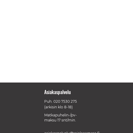
Asiakaspalvelu
Puh.
020 7530 275
(arkisin klo 8-18)
Matkapuhelin-/pv-
maksu 17 snt/min.