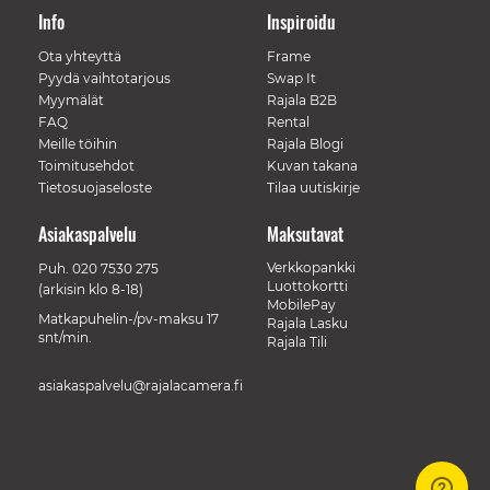
Info
Inspiroidu
Ota yhteyttä
Frame
Pyydä vaihtotarjous
Swap It
Myymälät
Rajala B2B
FAQ
Rental
Meille töihin
Rajala Blogi
Toimitusehdot
Kuvan takana
Tietosuojaseloste
Tilaa uutiskirje
Asiakaspalvelu
Maksutavat
Verkkopankki
Puh.
020 7530 275
Luottokortti
(arkisin klo 8-18)
MobilePay
Matkapuhelin-/pv-maksu 17
Rajala Lasku
snt/min.
Rajala Tili
asiakaspalvelu@rajalacamera.fi