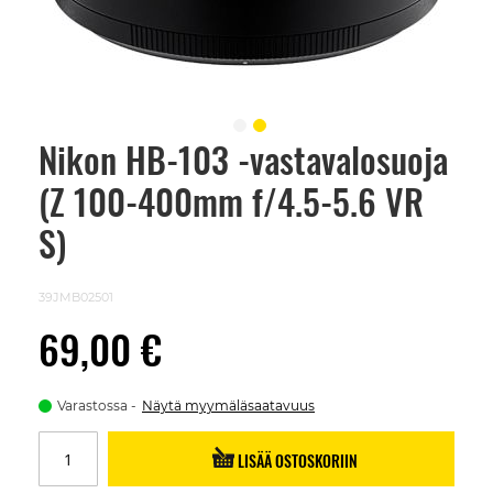
Nikon HB-103 -vastavalosuoja
Skip
to
(Z 100-400mm f/4.5-5.6 VR
the
beginning
of
S)
the
images
gallery
39JMB02501
69,00 €
Varastossa
Näytä myymäläsaatavuus
LISÄÄ OSTOSKORIIN