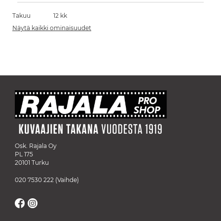
Takuu
12 kk
Näytä kaikki ominaisuudet
Osk. Rajala Oy
PL 175
20101 Turku
020 7530 222
(Vaihde)