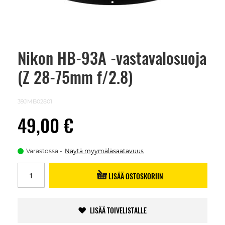
Nikon HB-93A -vastavalosuoja
Skip
to
(Z 28-75mm f/2.8)
the
beginning
of
the
39JMB02801
images
gallery
49,00 €
Varastossa
Näytä myymäläsaatavuus
LISÄÄ OSTOSKORIIN
LISÄÄ TOIVELISTALLE