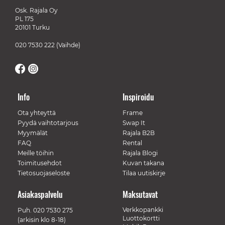
Osk. Rajala Oy
PL 175
20101 Turku
020 7530 222
(Vaihde)
Info
Inspiroidu
Ota yhteyttä
Frame
Pyydä vaihtotarjous
Swap It
Myymälät
Rajala B2B
FAQ
Rental
Meille töihin
Rajala Blogi
Toimitusehdot
Kuvan takana
Tietosuojaseloste
Tilaa uutiskirje
Asiakaspalvelu
Maksutavat
Verkkopankki
Puh.
020 7530 275
Luottokortti
(arkisin klo 8-18)