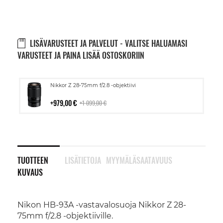
LISÄVARUSTEET JA PALVELUT - VALITSE HALUAMASI
VARUSTEET JA PAINA LISÄÄ OSTOSKORIIN
Lisää
Nikkor Z 28-75mm f/2.8 -objektiivi
ostoskoriin
979,00 €
1 099,00 €
TUOTTEEN
LISÄTIETOJA
MYYMÄLÄSAATAVUUS
KUVAUS
Nikon HB-93A -vastavalosuoja Nikkor Z 28-
75mm f/2.8 -objektiiville.