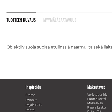
TUOTTEEN KUVAUS
MYYMÄLÄSAATAVUUS
Objektiivisuoja suojaa etulinssiä naarmuilta sekä lial
Inspiroidu
Maksutavat
Verkkopankki
Frame
Luottokortti
Swap It
MobilePay
Rajala B2B
Rajala Lasku
Rental
Rajala Tili