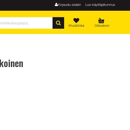
Kirjaudu sisään
Luo käyttäjätunnus
HAE
Muistilista
Ostoskori
lkoinen