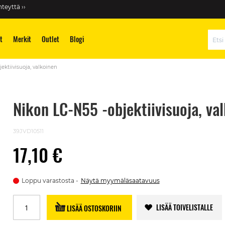
teyttä ››
t
Merkit
Outlet
Blogi
Hae
ektiivisuoja, valkoinen
Nikon LC-N55 -objektiivisuoja, va
39JVD10511
17,10 €
Loppu varastosta
Näytä myymäläsaatavuus
LISÄÄ TOIVELISTALLE
LISÄÄ OSTOSKORIIN