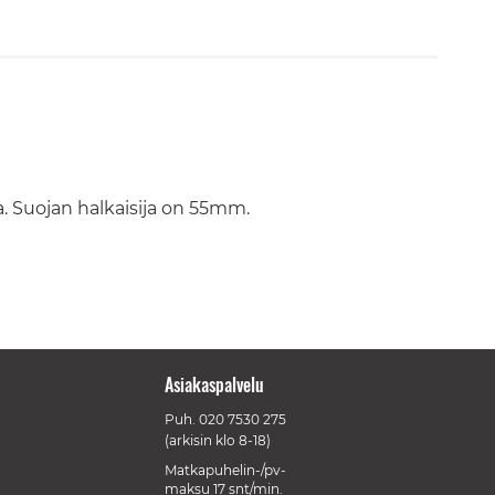
ta. Suojan halkaisija on 55mm.
Asiakaspalvelu
Puh.
020 7530 275
(arkisin klo 8-18)
Matkapuhelin-/pv-
maksu 17 snt/min.