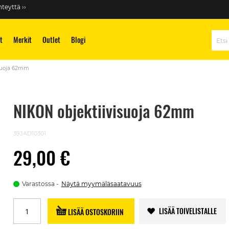
teyttä ››
t
Merkit
Outlet
Blogi
Hae
isuoja 62mm
NIKON objektiivisuoja 62mm
39JAD10301
29,00 €
Varastossa
Näytä myymäläsaatavuus
LISÄÄ TOIVELISTALLE
LISÄÄ OSTOSKORIIN