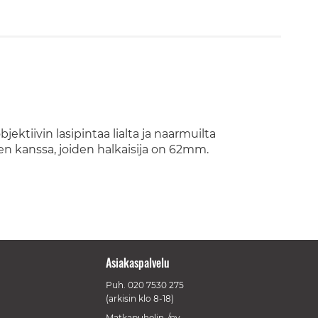
ektiivin lasipintaa lialta ja naarmuilta
en kanssa, joiden halkaisija on 62mm.
Asiakaspalvelu
Puh.
020 7530 275
(arkisin klo 8-18)
Matkapuhelin-/pv-