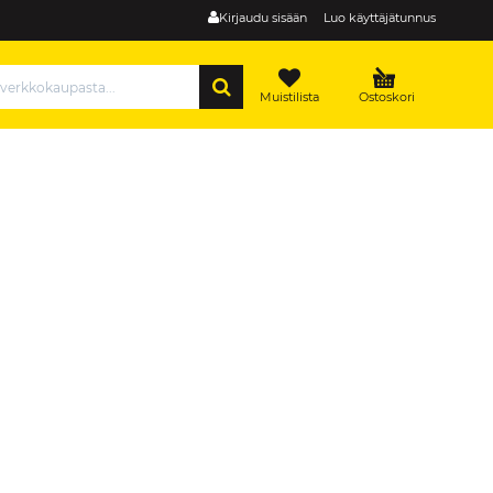
Kirjaudu sisään
Luo käyttäjätunnus
HAE
Muistilista
Ostoskori