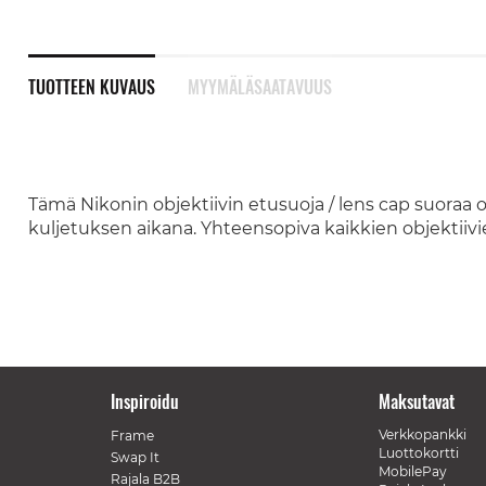
TUOTTEEN KUVAUS
MYYMÄLÄSAATAVUUS
Tämä Nikonin objektiivin etusuoja / lens cap suoraa obj
kuljetuksen aikana. Yhteensopiva kaikkien objektiivi
Inspiroidu
Maksutavat
Verkkopankki
Frame
Luottokortti
Swap It
MobilePay
Rajala B2B