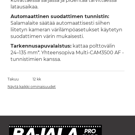
kuvattaessa sarjassa ja pidentää tarvittaessa
latausaikaa.
Automaattinen suodattimen tunnistin:
Salamalaite säätää automaattisesti siihen
liitetyn kameran värilämpöasetukset käytetyn
suodattimen värin mukaisesti.
Tarkennusapuvalaistus:
kattaa polttovälin
24–135 mm*. Yhteensopiva Multi-CAM3500 AF -
tunnistimien kanssa.
Takuu
12 kk
Näytä kaikki ominaisuudet