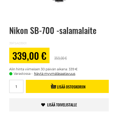
Nikon SB-700 -salamalaite
Skip
to
the
beginning
39FSA03901
of
the
Alennushinta
339,00 €
images
359,00 €
gallery
Alin hinta viimeisen 30 päivän aikana: 339 €
Varastossa
Näytä myymäläsaatavuus
LISÄÄ OSTOSKORIIN
LISÄÄ TOIVELISTALLE