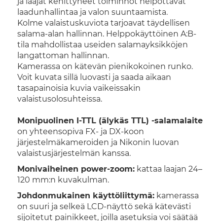
ja laajat kehittyneet toiminnot helpottavat
laadunhallintaa ja valon suuntaamista.
Kolme valaistuskuviota tarjoavat täydellisen
salama-alan hallinnan. Helppokäyttöinen A:B-
tila mahdollistaa useiden salamayksikköjen
langattoman hallinnan.
Kamerassa on kätevän pienikokoinen runko.
Voit kuvata sillä luovasti ja saada aikaan
tasapainoisia kuvia vaikeissakin
valaistusolosuhteissa.
Monipuolinen I-TTL (älykäs TTL) -salamalaite
on yhteensopiva FX- ja DX-koon
järjestelmäkameroiden ja Nikonin luovan
valaistusjärjestelmän kanssa.
Monivaiheinen power-zoom:
kattaa laajan 24–
120 mm:n kuvakulman.
Johdonmukainen käyttöliittymä:
kamerassa
on suuri ja selkeä LCD-näyttö sekä kätevästi
sijoitetut painikkeet, joilla asetuksia voi säätää