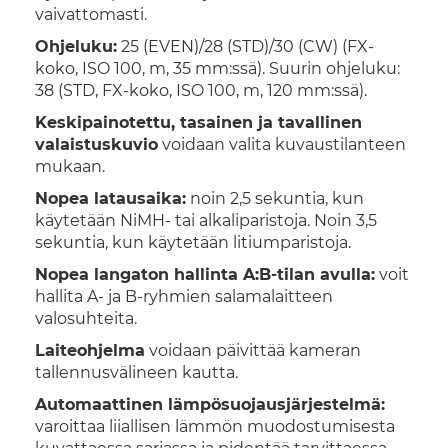
vaivattomasti.
Ohjeluku:
25 (EVEN)/28 (STD)/30 (CW) (FX-
koko, ISO 100, m, 35 mm:ssä). Suurin ohjeluku:
38 (STD, FX-koko, ISO 100, m, 120 mm:ssä).
Keskipainotettu, tasainen ja tavallinen
valaistuskuvio
voidaan valita kuvaustilanteen
mukaan.
Nopea latausaika:
noin 2,5 sekuntia, kun
käytetään NiMH- tai alkaliparistoja. Noin 3,5
sekuntia, kun käytetään litiumparistoja.
Nopea langaton hallinta A:B-tilan avulla:
voit
hallita A- ja B-ryhmien salamalaitteen
valosuhteita.
Laiteohjelma
voidaan päivittää kameran
tallennusvälineen kautta.
Automaattinen lämpösuojausjärjestelmä:
varoittaa liiallisen lämmön muodostumisesta