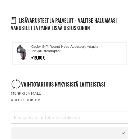
LISÄVARUSTEET JA PALVELUT - VALITSE HALUAMASI
VARUSTEET JA PAINA LISÄÄ OSTOSKORIIN
Lisää
Godox S-R1 Round Head Accessory Adapter -
ostoskoriin
lisävarusteadapteri
19,00 €
VAIHTOTARJOUS NYKYISISTÄ LAITTEISTASI
MERKKI JA MALLI
KUNTOLUOKITUS