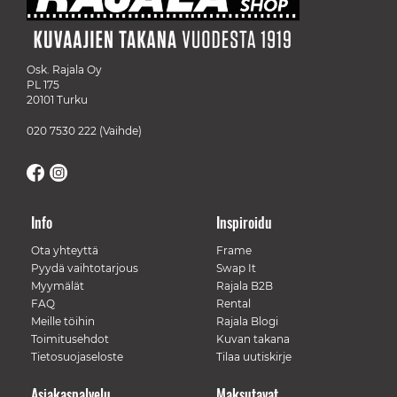
Osk. Rajala Oy
PL 175
20101 Turku
020 7530 222
(Vaihde)
Info
Inspiroidu
Ota yhteyttä
Frame
Pyydä vaihtotarjous
Swap It
Myymälät
Rajala B2B
FAQ
Rental
Meille töihin
Rajala Blogi
Toimitusehdot
Kuvan takana
Tietosuojaseloste
Tilaa uutiskirje
Asiakaspalvelu
Maksutavat