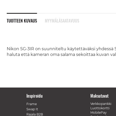
TUOTTEEN KUVAUS
MYYMÄLÄSAATAVUUS
Nikon SG-3IR on suunniteltu käytettäväksi yhdessä S
haluta että kameran oma salama sekoittaa kuvan val
Inspiroidu
Maksutavat
Verkkopankki
Frame
Luottokortti
Swap It
MobilePay
Rajala B2B