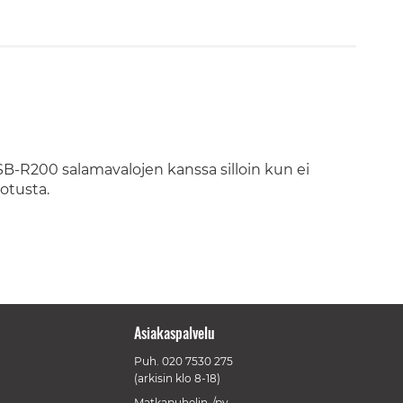
B-R200 salamavalojen kanssa silloin kun ei
otusta.
Asiakaspalvelu
Puh.
020 7530 275
(arkisin klo 8-18)
Matkapuhelin-/pv-