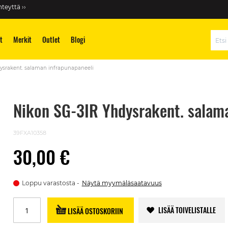
teyttä ››
t
Merkit
Outlet
Blogi
Hae
ysrakent. salaman infrapunapaneeli
Nikon SG-3IR Yhdysrakent. salama
39FXA10358
30,00 €
Loppu varastosta
Näytä myymäläsaatavuus
LISÄÄ TOIVELISTALLE
LISÄÄ OSTOSKORIIN