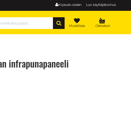
Kirjaudu sisään
Luo käyttäjätunnus
HAE
Muistilista
Ostoskori
n infrapunapaneeli