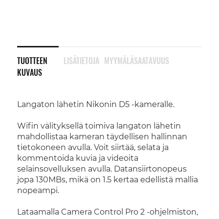
TUOTTEEN
LISÄTIETOJA
MYYMÄLÄSAATAVUUS
KUVAUS
Langaton lähetin Nikonin D5 -kameralle.
Wifin välityksellä toimiva langaton lähetin
mahdollistaa kameran täydellisen hallinnan
tietokoneen avulla. Voit siirtää, selata ja
kommentoida kuvia ja videoita
selainsovelluksen avulla. Datansiirtonopeus
jopa 130MBs, mikä on 1.5 kertaa edellistä mallia
nopeampi.
Lataamalla Camera Control Pro 2 -ohjelmiston,