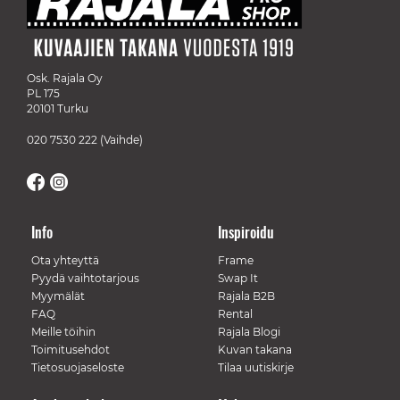
Osk. Rajala Oy
PL 175
20101 Turku
020 7530 222
(Vaihde)
Info
Inspiroidu
Ota yhteyttä
Frame
Pyydä vaihtotarjous
Swap It
Myymälät
Rajala B2B
FAQ
Rental
Meille töihin
Rajala Blogi
Toimitusehdot
Kuvan takana
Tietosuojaseloste
Tilaa uutiskirje