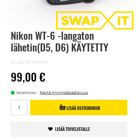
Nikon WT-6 -langaton
Skip
to
lähetin(D5, D6) KÄYTETTY
the
beginning
of
the
VL_003_39VWA106AJ
images
gallery
99,00 €
Varastossa
Näytä myymäläsaatavuus
LISÄÄ OSTOSKORIIN
LISÄÄ TOIVELISTALLE