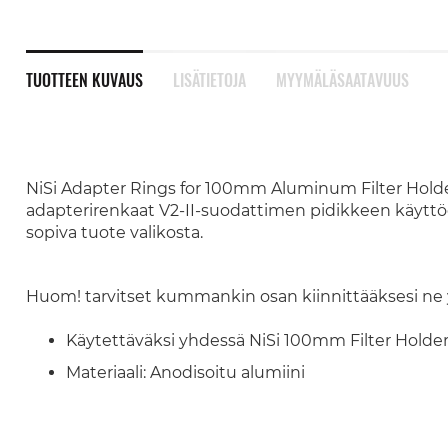
TUOTTEEN KUVAUS
LISÄTIETOJA
MYYMÄLÄSAATAVUUS
NiSi Adapter Rings for 100mm Aluminum Filter Holder V
adapterirenkaat V2-II-suodattimen pidikkeen käyttöön. 
sopiva tuote valikosta.
Huom! tarvitset kummankin osan kiinnittääksesi ne
Käytettäväksi yhdessä NiSi 100mm Filter Holder 
Materiaali: Anodisoitu alumiini