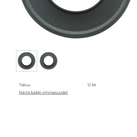
Skip
to
the
Takuu
12 kk
beginning
Näytä kaikki ominaisuudet
of
the
images
gallery