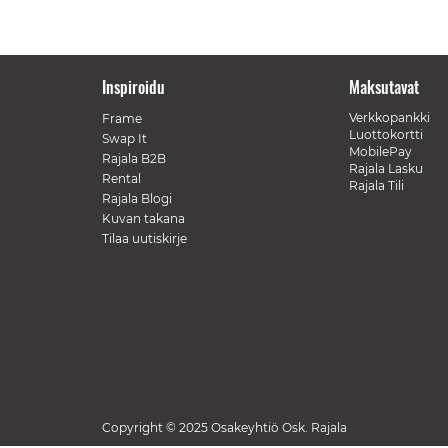
Inspiroidu
Maksutavat
Verkkopankki
Frame
Luottokortti
Swap It
MobilePay
Rajala B2B
Rajala Lasku
Rental
Rajala Tili
Rajala Blogi
Kuvan takana
Tilaa uutiskirje
Copyright © 2025 Osakeyhtiö Osk. Rajala