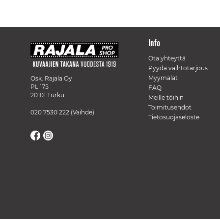
Info
Ota yhteyttä
Pyydä vaihtotarjous
Myymälät
Osk. Rajala Oy
PL 175
FAQ
20101 Turku
Meille töihin
Toimitusehdot
020 7530 222
(Vaihde)
Tietosuojaseloste