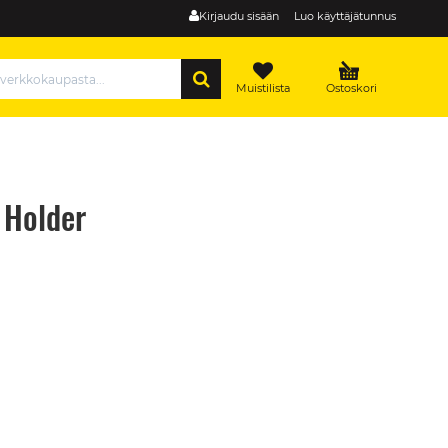
Kirjaudu sisään
Luo käyttäjätunnus
HAE
Muistilista
Ostoskori
 Holder