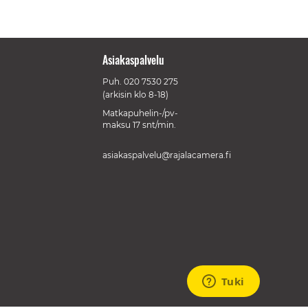
Asiakaspalvelu
Puh.
020 7530 275
(arkisin klo 8-18)
Matkapuhelin-/pv-
maksu 17 snt/min.
asiakaspalvelu@rajalacamera.fi