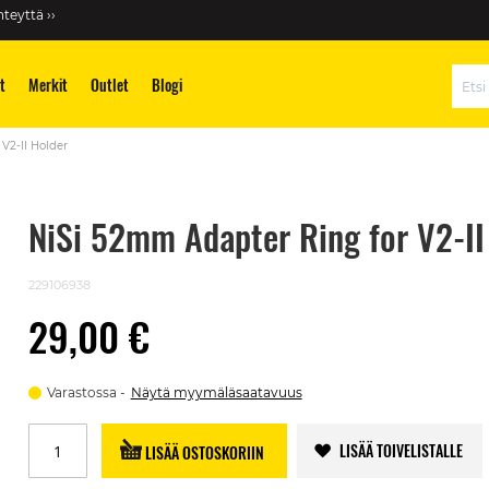
teyttä ››
t
Merkit
Outlet
Blogi
Hae
V2-II Holder
NiSi 52mm Adapter Ring for V2-II
229106938
29,00 €
Varastossa
Näytä myymäläsaatavuus
LISÄÄ TOIVELISTALLE
LISÄÄ OSTOSKORIIN