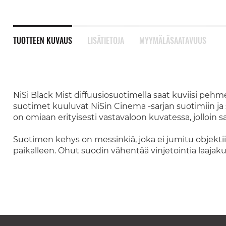
TUOTTEEN KUVAUS
LISÄTIETOJA
MYYMÄLÄSAATAVUUS
NiSi Black Mist diffuusiosuotimella saat kuviisi pehm
suotimet kuuluvat NiSin Cinema -sarjan suotimiin ja 
on omiaan erityisesti vastavaloon kuvatessa, jolloin
Suotimen kehys on messinkiä, joka ei jumitu objektiiv
paikalleen. Ohut suodin vähentää vinjetointia laajaku