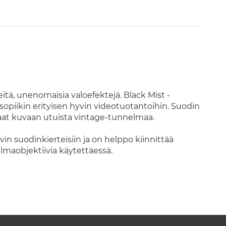
eitä, unenomaisia valoefektejä. Black Mist -
sopiikin erityisen hyvin videotuotantoihin. Suodin
 saat kuvaan utuista vintage-tunnelmaa.
in suodinkierteisiin ja on helppo kiinnittää
lmaobjektiivia käytettäessä.