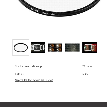
Skip
to
the
Suotimen halkaisija
52 mm
beginning
Takuu
12 kk
of
the
Näytä kaikki ominaisuudet
images
gallery