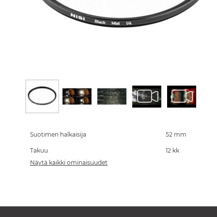
Skip
to
the
Suotimen halkaisija
52 mm
beginning
Takuu
12 kk
of
the
Näytä kaikki ominaisuudet
images
gallery