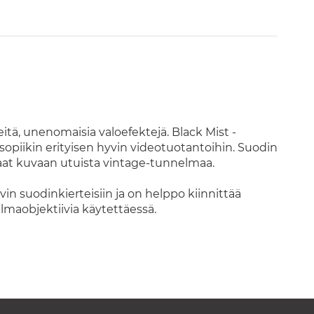
eitä, unenomaisia valoefektejä. Black Mist -
sopiikin erityisen hyvin videotuotantoihin. Suodin
 saat kuvaan utuista vintage-tunnelmaa.
in suodinkierteisiin ja on helppo kiinnittää
lmaobjektiivia käytettäessä.