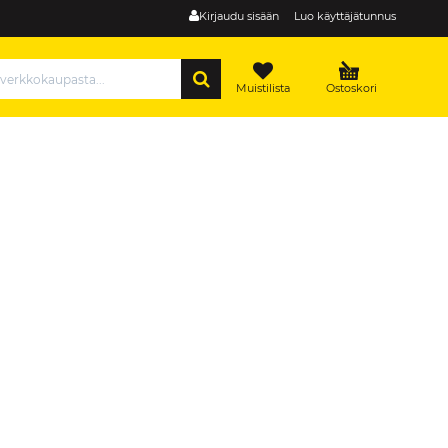
Kirjaudu sisään
Luo käyttäjätunnus
HAE
Muistilista
Ostoskori