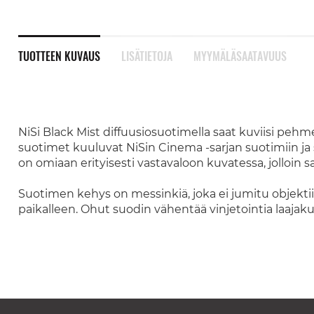
TUOTTEEN KUVAUS
LISÄTIETOJA
MYYMÄLÄSAATAVUUS
NiSi Black Mist diffuusiosuotimella saat kuviisi pehm
suotimet kuuluvat NiSin Cinema -sarjan suotimiin ja 
on omiaan erityisesti vastavaloon kuvatessa, jolloin
Suotimen kehys on messinkiä, joka ei jumitu objektiiv
paikalleen. Ohut suodin vähentää vinjetointia laajaku