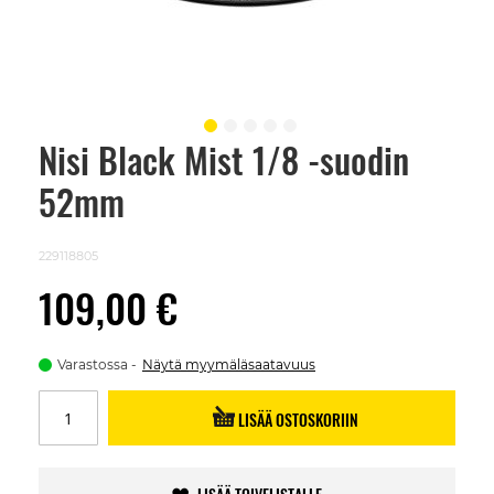
Nisi Black Mist 1/8 -suodin
Skip
to
52mm
the
beginning
of
the
229118805
images
gallery
109,00 €
Varastossa
Näytä myymäläsaatavuus
LISÄÄ OSTOSKORIIN