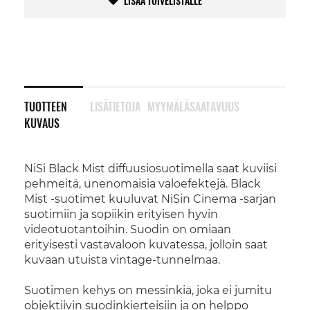
LISÄÄ TOIVELISTALLE
TUOTTEEN
LISÄTIETOJA
MYYMÄLÄSAATAVUUS
KUVAUS
NiSi Black Mist diffuusiosuotimella saat kuviisi
pehmeitä, unenomaisia valoefektejä. Black
Mist -suotimet kuuluvat NiSin Cinema -sarjan
suotimiin ja sopiikin erityisen hyvin
videotuotantoihin. Suodin on omiaan
erityisesti vastavaloon kuvatessa, jolloin saat
kuvaan utuista vintage-tunnelmaa.
Suotimen kehys on messinkiä, joka ei jumitu
objektiivin suodinkierteisiin ja on helppo