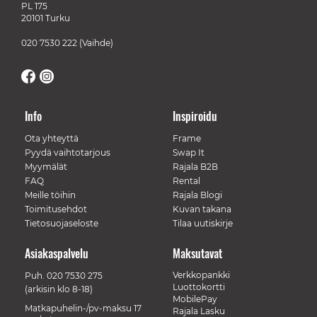
PL 175
20101 Turku
020 7530 222
(Vaihde)
Info
Inspiroidu
Ota yhteyttä
Frame
Pyydä vaihtotarjous
Swap It
Myymälät
Rajala B2B
FAQ
Rental
Meille töihin
Rajala Blogi
Toimitusehdot
Kuvan takana
Tietosuojaseloste
Tilaa uutiskirje
Asiakaspalvelu
Maksutavat
Verkkopankki
Puh.
020 7530 275
Luottokortti
(arkisin klo 8-18)
MobilePay
Matkapuhelin-/pv-maksu 17
Rajala Lasku