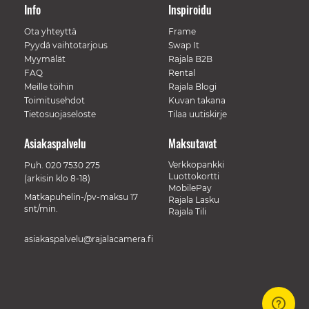
Info
Inspiroidu
Ota yhteyttä
Frame
Pyydä vaihtotarjous
Swap It
Myymälät
Rajala B2B
FAQ
Rental
Meille töihin
Rajala Blogi
Toimitusehdot
Kuvan takana
Tietosuojaseloste
Tilaa uutiskirje
Asiakaspalvelu
Maksutavat
Verkkopankki
Puh.
020 7530 275
Luottokortti
(arkisin klo 8-18)
MobilePay
Matkapuhelin-/pv-maksu 17
Rajala Lasku
snt/min.
Rajala Tili
asiakaspalvelu@rajalacamera.fi