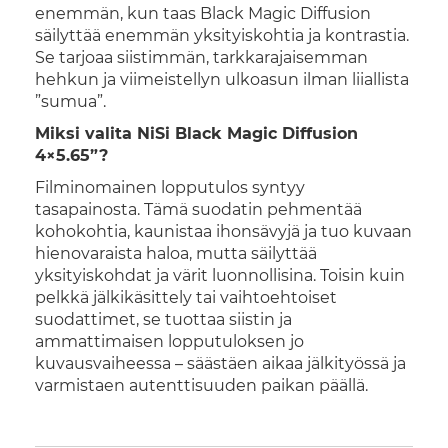
enemmän, kun taas Black Magic Diffusion
säilyttää enemmän yksityiskohtia ja kontrastia.
Se tarjoaa siistimmän, tarkkarajaisemman
hehkun ja viimeistellyn ulkoasun ilman liiallista
”sumua”.
Miksi valita NiSi Black Magic Diffusion
4×5.65”?
Filminomainen lopputulos syntyy
tasapainosta. Tämä suodatin pehmentää
kohokohtia, kaunistaa ihonsävyjä ja tuo kuvaan
hienovaraista haloa, mutta säilyttää
yksityiskohdat ja värit luonnollisina. Toisin kuin
pelkkä jälkikäsittely tai vaihtoehtoiset
suodattimet, se tuottaa siistin ja
ammattimaisen lopputuloksen jo
kuvausvaiheessa – säästäen aikaa jälkityössä ja
varmistaen autenttisuuden paikan päällä.