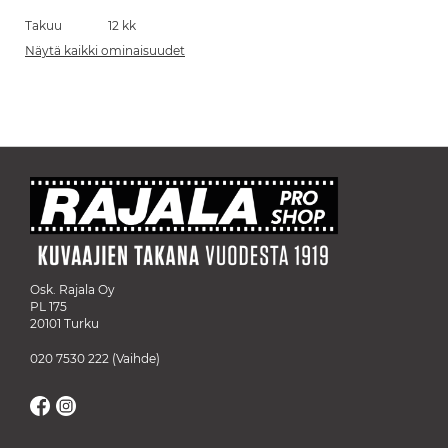
Takuu
12 kk
Näytä kaikki ominaisuudet
Osk. Rajala Oy
PL 175
20101 Turku
020 7530 222
(Vaihde)