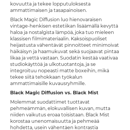
kovuutta ja tekee lopputuloksesta
ammattimaisen ja tasapainoisen.
Black Magic Diffusion luo hienovaraisen
vintage-henkisen estetiikan lisäämällä kevyttä
haloa ja nostalgista lämpöä, joka tuo mieleen
klassisen filmimateriaalin. Kaksoispuoliset
heijastusta vähentävät pinnoitteet minimoivat
häikäisyn ja haamukuvat sekä suojaavat pintaa
likaa ja vettä vastaan. Suodatin kestää vaativaa
studiokäyttöä ja ulkotuotantoja, ja se
integroituu nopeasti matte boxeihin, mikä
tekee siitä tehokkaan työkalun
ammattimaisille kuvausryhmille.
Black Magic Diffusion vs. Black Mist
Molemmat suodattimet tuottavat
pehmeämmän, elokuvallisen kuvan, mutta
niiden vaikutus eroaa toisistaan. Black Mist
korostaa unenomaisuutta ja pehmeää
hohdetta, usein vähentäen kontrastia