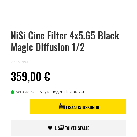
NiSi Cine Filter 4x5.65 Black
Skip
to
Magic Diffusion 1/2
the
beginning
of
the
229134483
images
gallery
359,00 €
Varastossa
Näytä myymäläsaatavuus
LISÄÄ OSTOSKORIIN
LISÄÄ TOIVELISTALLE