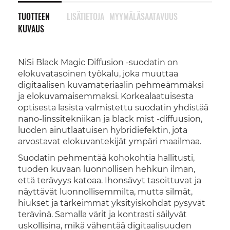
TUOTTEEN
LISÄTIETOJA
MYYMÄLÄSAATAVUUS
KUVAUS
NiSi Black Magic Diffusion -suodatin on
elokuvatasoinen työkalu, joka muuttaa
digitaalisen kuvamateriaalin pehmeämmäksi
ja elokuvamaisemmaksi. Korkealaatuisesta
optisesta lasista valmistettu suodatin yhdistää
nano-linssitekniikan ja black mist -diffuusion,
luoden ainutlaatuisen hybridiefektin, jota
arvostavat elokuvantekijät ympäri maailmaa.
Suodatin pehmentää kohokohtia hallitusti,
tuoden kuvaan luonnollisen hehkun ilman,
että terävyys katoaa. Ihonsävyt tasoittuvat ja
näyttävät luonnollisemmilta, mutta silmät,
hiukset ja tärkeimmät yksityiskohdat pysyvät
terävinä. Samalla värit ja kontrasti säilyvät
uskollisina, mikä vähentää digitaalisuuden