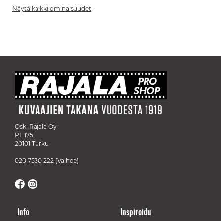
Näytä kaikki ominaisuudet
Osk. Rajala Oy
PL 175
20101 Turku
020 7530 222
(Vaihde)
Info
Inspiroidu