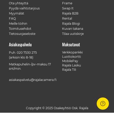
Ota yhteyttä
Frame
Pyydä vaihtotarjous
Swap It
Myymälät
Rajala B2B
FAQ
Rental
Meille töihin
Rajala Blogi
Toimitusehdot
Kuvan takana
Tietosuojaseloste
Tilaa uutiskirje
Asiakaspalvelu
Maksutavat
Verkkopankki
Puh.
020 7530 275
Luottokortti
(arkisin klo 8-18)
MobilePay
Matkapuhelin-/pv-maksu 17
Rajala Lasku
snt/min.
Rajala Tili
asiakaspalvelu@rajalacamera.fi
Copyright © 2025 Osakeyhtiö Osk. Rajala