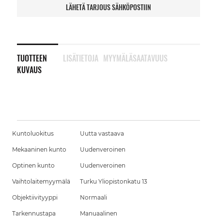
LÄHETÄ TARJOUS SÄHKÖPOSTIIN
TUOTTEEN
LISÄTIETOJA
MYYMÄLÄSAATAVUUS
KUVAUS
Kuntoluokitus
Uutta vastaava
Mekaaninen kunto
Uudenveroinen
Optinen kunto
Uudenveroinen
Vaihtolaitemyymälä
Turku Yliopistonkatu 13
Objektiivityyppi
Normaali
Tarkennustapa
Manuaalinen