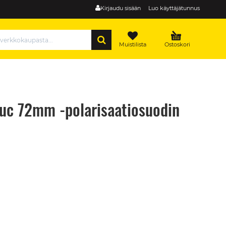
Kirjaudu sisään
Luo käyttäjätunnus
HAE
Muistilista
Ostoskori
Huc 72mm -polarisaatiosuodin