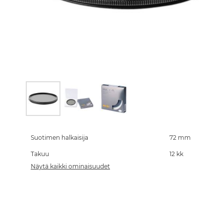
Skip
to
the
Suotimen halkaisija
72 mm
beginning
Takuu
12 kk
of
the
Näytä kaikki ominaisuudet
images
gallery