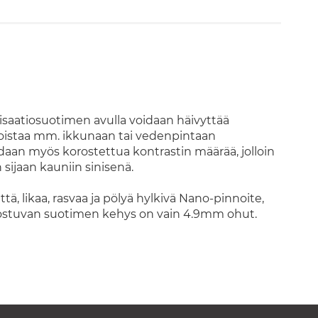
risaatiosuotimen avulla voidaan häivyttää
 poistaa mm. ikkunaan tai vedenpintaan
daan myös korostettua kontrastin määrää, jolloin
ijaan kauniin sinisenä.
ä, likaa, rasvaa ja pölyä hylkivä Nano-pinnoite,
koostuvan suotimen kehys on vain 4.9mm ohut.