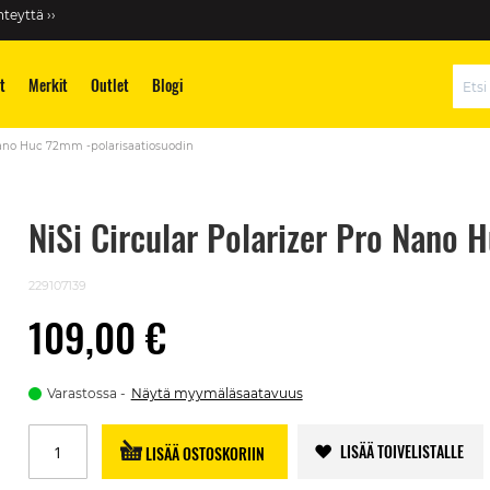
teyttä ››
t
Merkit
Outlet
Blogi
Hae
 Nano Huc 72mm -polarisaatiosuodin
NiSi Circular Polarizer Pro Nano 
229107139
109,00 €
Varastossa
Näytä myymäläsaatavuus
LISÄÄ TOIVELISTALLE
LISÄÄ OSTOSKORIIN