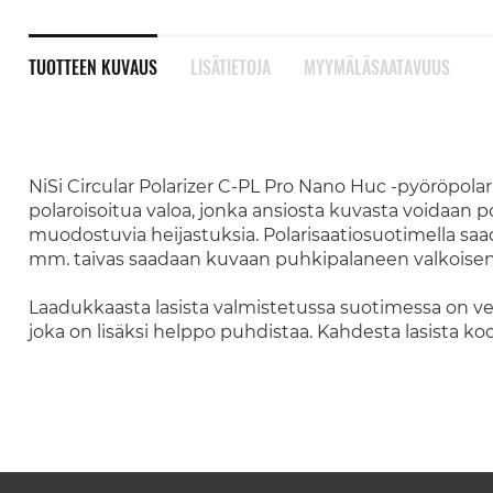
TUOTTEEN KUVAUS
LISÄTIETOJA
MYYMÄLÄSAATAVUUS
NiSi Circular Polarizer C-PL Pro Nano Huc -pyöröpola
polaroisoitua valoa, jonka ansiosta kuvasta voidaan
muodostuvia heijastuksia. Polarisaatiosuotimella saa
mm. taivas saadaan kuvaan puhkipalaneen valkoisen s
Laadukkaasta lasista valmistetussa suotimessa on vett
joka on lisäksi helppo puhdistaa. Kahdesta lasista 