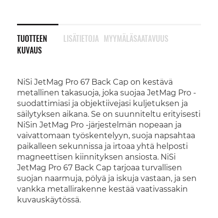
TUOTTEEN
LISÄTIETOJA
MYYMÄLÄSAATAVUUS
KUVAUS
NiSi JetMag Pro 67 Back Cap on kestävä
metallinen takasuoja, joka suojaa JetMag Pro -
suodattimiasi ja objektiivejasi kuljetuksen ja
säilytyksen aikana. Se on suunniteltu erityisesti
NiSin JetMag Pro -järjestelmän nopeaan ja
vaivattomaan työskentelyyn, suoja napsahtaa
paikalleen sekunnissa ja irtoaa yhtä helposti
magneettisen kiinnityksen ansiosta. NiSi
JetMag Pro 67 Back Cap tarjoaa turvallisen
suojan naarmuja, pölyä ja iskuja vastaan, ja sen
vankka metallirakenne kestää vaativassakin
kuvauskäytössä.