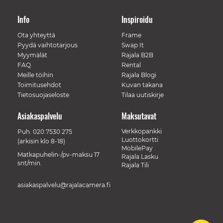
Info
Inspiroidu
Ota yhteyttä
Frame
Pyydä vaihtotarjous
Swap It
Myymälät
Rajala B2B
FAQ
Rental
Meille töihin
Rajala Blogi
Toimitusehdot
Kuvan takana
Tietosuojaseloste
Tilaa uutiskirje
Asiakaspalvelu
Maksutavat
Verkkopankki
Puh.
020 7530 275
Luottokortti
(arkisin klo 8-18)
MobilePay
Matkapuhelin-/pv-maksu 17
Rajala Lasku
snt/min.
Rajala Tili
asiakaspalvelu@rajalacamera.fi