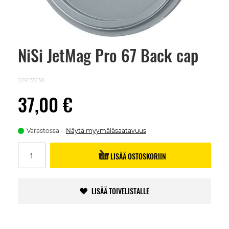
NiSi JetMag Pro 67 Back cap
Skip
to
the
beginning
229135138
of
the
37,00 €
images
gallery
Varastossa
Näytä myymäläsaatavuus
LISÄÄ OSTOSKORIIN
LISÄÄ TOIVELISTALLE