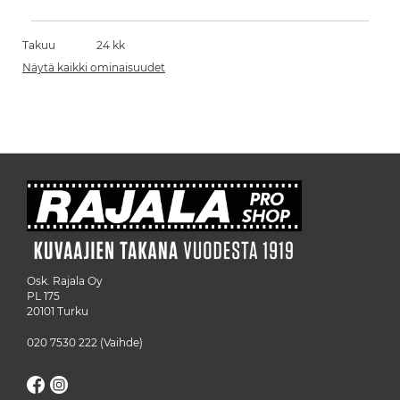
Takuu
24 kk
Näytä kaikki ominaisuudet
Osk. Rajala Oy
PL 175
20101 Turku
020 7530 222
(Vaihde)