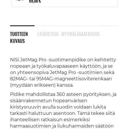
69,00 €
TUOTTEEN
LISÄTIETOJA
MYYMÄLÄSAATAVUUS
KUVAUS
NiSi JetMag Pro -suotimenpidike on kehitetty
nopeaan ja työkaluvapaaseen käyttöön, ja se
on yhteensopiva JetMag Pro -suotimien sekä
82MAG- tai 95MAG-magneettisoviterenkaan
(myydään erikseen) kanssa.
Pidike mahdollistaa 360 asteen pyörityksen, ja
sisäänrakennetun hopeanvärisen
kiristysruuvin avulla suodin voidaan lukita
tarkasti haluttuun asentoon. Tämä tekee siitä
ihanteellisen ratkaisun esimerkiksi
harmaasuotimien ja liukuharmaiden säätöön