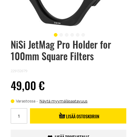
NiSi JetMag Pro Holder for
Skip
to
100mm Square Filters
the
beginning
of
the
229132679
images
gallery
49,00 €
Varastossa
Näytä myymäläsaatavuus
LISÄÄ OSTOSKORIIN