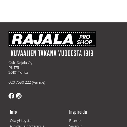
Osk. Rajala Oy
PL 175
20101 Turku
020 7530 222
(Vaihde)
Info
Inspiroidu
Ota yhteyttä
Frame
Pyydä vaihtotarjous
Swap It