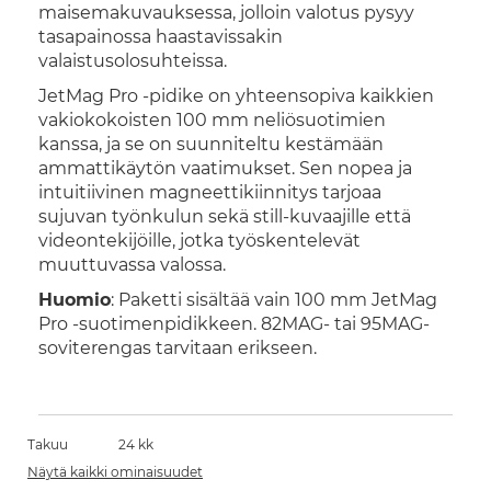
maisemakuvauksessa, jolloin valotus pysyy
tasapainossa haastavissakin
valaistusolosuhteissa.
JetMag Pro -pidike on yhteensopiva kaikkien
vakiokokoisten 100 mm neliösuotimien
kanssa, ja se on suunniteltu kestämään
ammattikäytön vaatimukset. Sen nopea ja
intuitiivinen magneettikiinnitys tarjoaa
sujuvan työnkulun sekä still-kuvaajille että
videontekijöille, jotka työskentelevät
muuttuvassa valossa.
Huomio
: Paketti sisältää vain 100 mm JetMag
Pro -suotimenpidikkeen. 82MAG- tai 95MAG-
soviterengas tarvitaan erikseen.
Takuu
24 kk
Näytä kaikki ominaisuudet