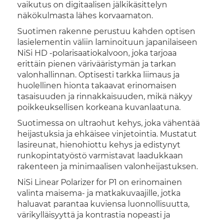
vaikutus on digitaalisen jälkikäsittelyn
näkökulmasta lähes korvaamaton.
Suotimen rakenne perustuu kahden optisen
lasielementin väliin laminoituun japanilaiseen
NiSi HD -polarisaatiokalvoon, joka tarjoaa
erittäin pienen värivääristymän ja tarkan
valonhallinnan. Optisesti tarkka liimaus ja
huolellinen hionta takaavat erinomaisen
tasaisuuden ja rinnakkaisuuden, mikä näkyy
poikkeuksellisen korkeana kuvanlaatuna.
Suotimessa on ultraohut kehys, joka vähentää
heijastuksia ja ehkäisee vinjetointia. Mustatut
lasireunat, hienohiottu kehys ja edistynyt
runkopintatyöstö varmistavat laadukkaan
rakenteen ja minimaalisen valonheijastuksen.
NiSi Linear Polarizer for P1 on erinomainen
valinta maisema- ja matkakuvaajille, jotka
haluavat parantaa kuviensa luonnollisuutta,
värikylläisyyttä ja kontrastia nopeasti ja