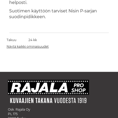
helposti.
Suotimen käyttöön tarviset Nisin P-sarjan
suodinpidikkeen.
Takuu
24 kk
Näytä kaikki ominaisuudet
Osk. Rajala Oy
PL 175