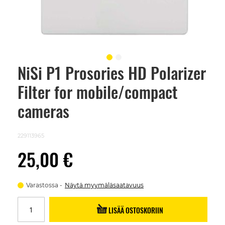
NiSi P1 Prosories HD Polarizer
Skip
to
Filter for mobile/compact
the
beginning
of
cameras
the
images
gallery
229113965
25,00 €
Varastossa
Näytä myymäläsaatavuus
LISÄÄ OSTOSKORIIN