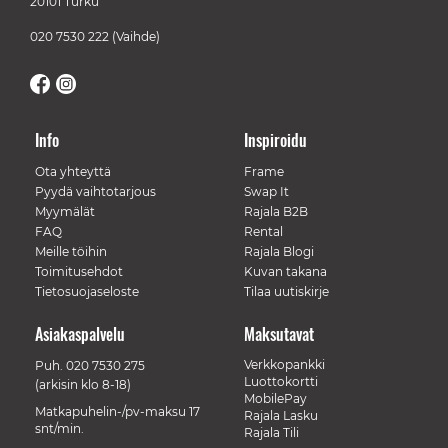
20101 Turku
020 7530 222
(Vaihde)
Info
Inspiroidu
Ota yhteyttä
Frame
Pyydä vaihtotarjous
Swap It
Myymälät
Rajala B2B
FAQ
Rental
Meille töihin
Rajala Blogi
Toimitusehdot
Kuvan takana
Tietosuojaseloste
Tilaa uutiskirje
Asiakaspalvelu
Maksutavat
Verkkopankki
Puh.
020 7530 275
Luottokortti
(arkisin klo 8-18)
MobilePay
Matkapuhelin-/pv-maksu 17
Rajala Lasku
snt/min.
Rajala Tili