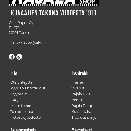
Osk. Rajala Oy
PL 175
20101 Turku
020 7530 222
(Vaihde)
Info
Inspiroidu
Ota yhteyttä
Frame
Pyydä vaihtotarjous
Swap It
Myymälät
Rajala B2B
FAQ
Rental
Meille töihin
Rajala Blogi
Toimitusehdot
Kuvan takana
Tietosuojaseloste
Tilaa uutiskirje
Asiakaspalvelu
Maksutavat