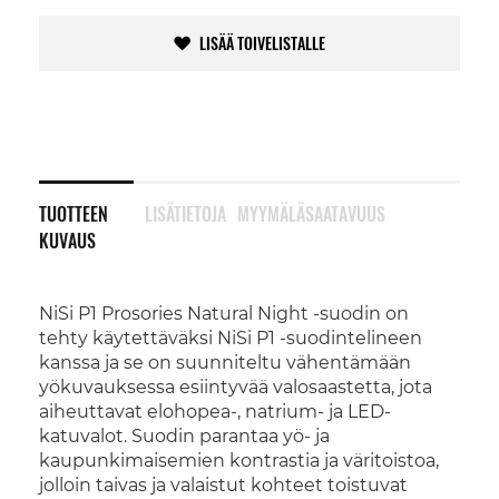
LISÄÄ TOIVELISTALLE
TUOTTEEN
LISÄTIETOJA
MYYMÄLÄSAATAVUUS
KUVAUS
NiSi P1 Prosories Natural Night -suodin on
tehty käytettäväksi NiSi P1 -suodintelineen
kanssa ja se on suunniteltu vähentämään
yökuvauksessa esiintyvää valosaastetta, jota
aiheuttavat elohopea-, natrium- ja LED-
katuvalot. Suodin parantaa yö- ja
kaupunkimaisemien kontrastia ja väritoistoa,
jolloin taivas ja valaistut kohteet toistuvat