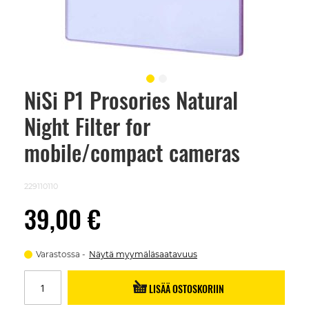
NiSi P1 Prosories Natural
Skip
to
Night Filter for
the
beginning
of
mobile/compact cameras
the
images
gallery
229110110
39,00 €
Varastossa
Näytä myymäläsaatavuus
LISÄÄ OSTOSKORIIN