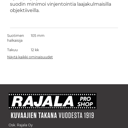
suodin minimoi vinjentointia laajakulmaisilla
objektiiveilla.
Suotimen
105 mm
halkaisija
Takuu
12 kk
Näytä kaikki ominaisuudet
Osk. Rajala Oy