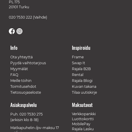
PL 175
20101 Turku
020 7530 222
(Vaihde)
Info
Inspiroidu
Ota yhteyttä
Frame
Pyydä vaihtotarjous
Swap It
Myymälät
Rajala B2B
FAQ
Rental
Meille töihin
Rajala Blogi
Toimitusehdot
Kuvan takana
Tietosuojaseloste
Tilaa uutiskirje
Asiakaspalvelu
Maksutavat
Verkkopankki
Puh.
020 7530 275
Luottokortti
(arkisin klo 8-18)
MobilePay
Matkapuhelin-/pv-maksu 17
Rajala Lasku