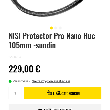
NiSi Protector Pro Nano Huc
Skip
to
105mm -suodin
the
beginning
of
the
229107113
images
gallery
229,00 €
Varastossa
Näytä myymäläsaatavuus
LISÄÄ OSTOSKORIIN