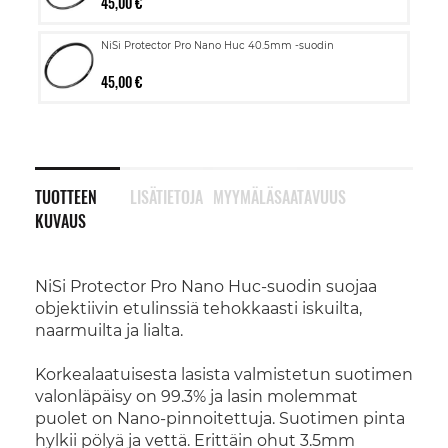
45,00 €
NiSi Protector Pro Nano Huc 40.5mm -suodin
45,00 €
TUOTTEEN
LISÄTIETOJA
MYYMÄLÄSAATAVUUS
KUVAUS
NiSi Protector Pro Nano Huc-suodin suojaa
objektiivin etulinssiä tehokkaasti iskuilta,
naarmuilta ja lialta.
Korkealaatuisesta lasista valmistetun suotimen
valonläpäisy on 99.3% ja lasin molemmat
puolet on Nano-pinnoitettuja. Suotimen pinta
hylkii pölyä ja vettä. Erittäin ohut 3.5mm