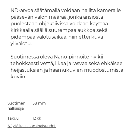
ND-arvoa säätämällä voidaan hallita kameralle
pääsevän valon määrää, jonka ansiosta
puolestaan objektiivissa voidaan käyttää
kirkkaalla säällä suurempaa aukkoa sekä
pidempää valotusaikaa, niin ettei kuva
ylivalotu.
Suotimessa oleva Nano-pinnoite hylkii
tehokkaasti vettä, likaa ja rasvaa sekä ehkäisee
heijastuksien ja haamukuvien muodostumista
kuviin.
Suotimen
58 mm
halkaisija
Takuu
12 kk
Näytä kaikki ominaisuudet