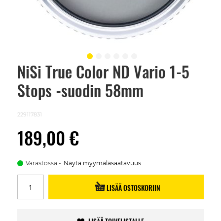
NiSi True Color ND Vario 1-5
Skip
to
Stops -suodin 58mm
the
beginning
of
the
229117831
images
gallery
189,00 €
Varastossa
Näytä myymäläsaatavuus
LISÄÄ OSTOSKORIIN