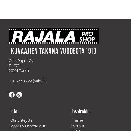
Osk. Rajala Oy
PL 175
20101 Turku
020 7530 222
(Vaihde)
Info
Inspiroidu
Ota yhteyttä
Frame
Pyydä vaihtotarjous
Swap It