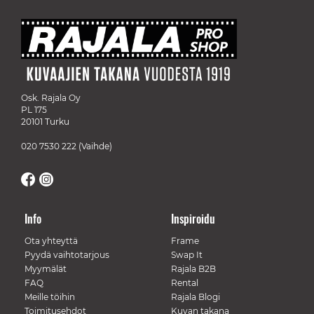
Osk. Rajala Oy
PL 175
20101 Turku
020 7530 222
(Vaihde)
Info
Inspiroidu
Ota yhteyttä
Frame
Pyydä vaihtotarjous
Swap It
Myymälät
Rajala B2B
FAQ
Rental
Meille töihin
Rajala Blogi
Toimitusehdot
Kuvan takana