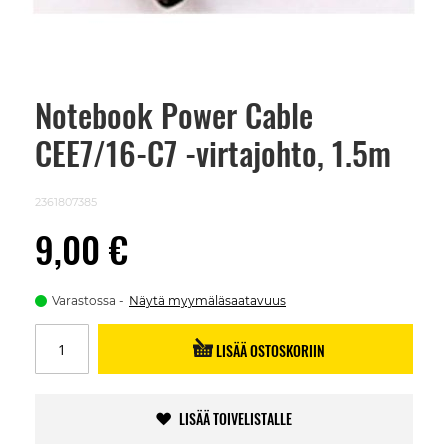
Notebook Power Cable
Skip
to
CEE7/16-C7 -virtajohto, 1.5m
the
beginning
of
the
2361807385
images
gallery
9,00 €
Varastossa
Näytä myymäläsaatavuus
LISÄÄ OSTOSKORIIN
LISÄÄ TOIVELISTALLE