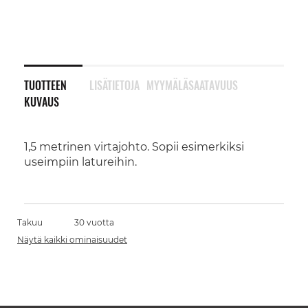
TUOTTEEN
LISÄTIETOJA
MYYMÄLÄSAATAVUUS
KUVAUS
1,5 metrinen virtajohto. Sopii esimerkiksi
useimpiin latureihin.
Takuu
30 vuotta
Näytä kaikki ominaisuudet