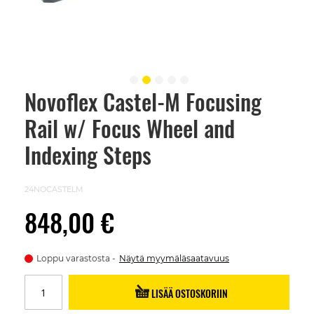
Novoflex Castel-M Focusing
Skip
to
Rail w/ Focus Wheel and
the
beginning
of
Indexing Steps
the
images
gallery
24NOCASTELM
848,00 €
Loppu varastosta
Näytä myymäläsaatavuus
LISÄÄ OSTOSKORIIN