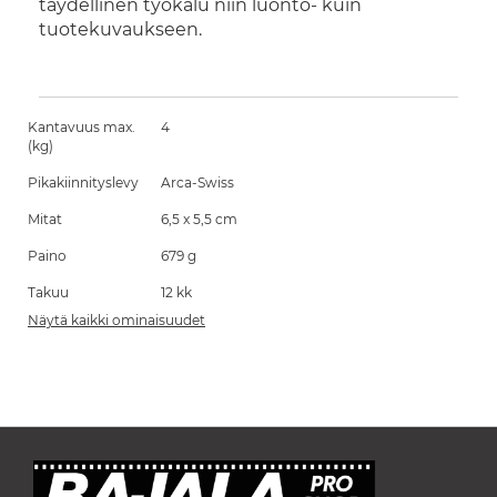
täydellinen työkalu niin luonto- kuin
tuotekuvaukseen.
Kantavuus max.
4
(kg)
Pikakiinnityslevy
Arca-Swiss
Mitat
6,5 x 5,5 cm
Paino
679 g
Takuu
12 kk
Näytä kaikki ominaisuudet