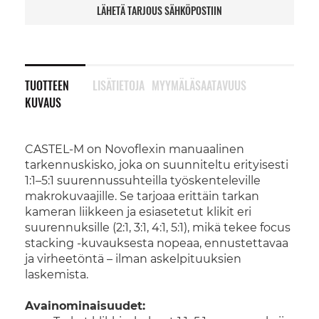
LÄHETÄ TARJOUS SÄHKÖPOSTIIN
TUOTTEEN
LISÄTIETOJA
MYYMÄLÄSAATAVUUS
KUVAUS
CASTEL-M on Novoflexin manuaalinen
tarkennuskisko, joka on suunniteltu erityisesti
1:1–5:1 suurennussuhteilla työskenteleville
makrokuvaajille. Se tarjoaa erittäin tarkan
kameran liikkeen ja esiasetetut klikit eri
suurennuksille (2:1, 3:1, 4:1, 5:1), mikä tekee focus
stacking -kuvauksesta nopeaa, ennustettavaa
ja virheetöntä – ilman askelpituuksien
laskemista.
Avainominaisuudet: