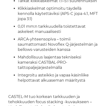
Tarkat klikkiaskelmat 1:1–5:1 suurennuksiin
Klikkiaskelmat optimoitu täydellä
kennolla käytettäviksi (APS-C jopa 4:1, MFT
jopa 3:1)
0,01 mm:n tarkkuudella toistettavat
askeleet manuaalisesti
ARCA-yhteensopiva – toimii
saumattomasti Novoflex Q-järjestelmän ja
bellows-varusteiden kanssa
Mahdollisuus laajentaa tekniseksi
kameraksi CASTBAL-PRO-
taittopaljejärjestelmällä
Integroitu asteikko ja vapaa käsinliike
helpottavat alkuaseman määritystä
CASTEL-M tuo korkean tarkkuuden ja
tehokkuuden focus stacking -kuvaukseen –