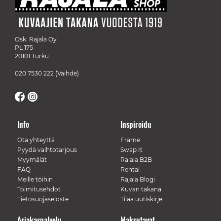
Osk. Rajala Oy
PL 175
20101 Turku
020 7530 222
(Vaihde)
Info
Inspiroidu
Ota yhteyttä
Frame
Pyydä vaihtotarjous
Swap It
Myymälät
Rajala B2B
FAQ
Rental
Meille töihin
Rajala Blogi
Toimitusehdot
Kuvan takana
Tietosuojaseloste
Tilaa uutiskirje
Asiakaspalvelu
Maksutavat