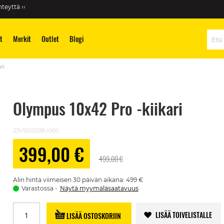
teyttä ››
t
Merkit
Outlet
Blogi
Hae
ri
Olympus 10x42 Pro -kiikari
23V501021BU000
399,00 €
Alennushinta
499,00 €
Alin hinta viimeisen 30 päivän aikana: 499 €
Varastossa
Näytä myymäläsaatavuus
LISÄÄ TOIVELISTALLE
LISÄÄ OSTOSKORIIN