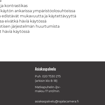
a
ja kontrastikas
käytön ankarissa ympäristöolosuhteissa
a edistävät mukavuutta ja käytettävyyttä
issa eivätkä häviä käytössä
ptisen järjestelmän huurtumista
ät häviä käytössä
Asiakaspalvelu
Puh.
020 7530 275
(arkisin klo 8-18)
Matkapuhelin-/pv-
maksu 17 snt/min.
asiakaspalvelu@rajalacamera.fi