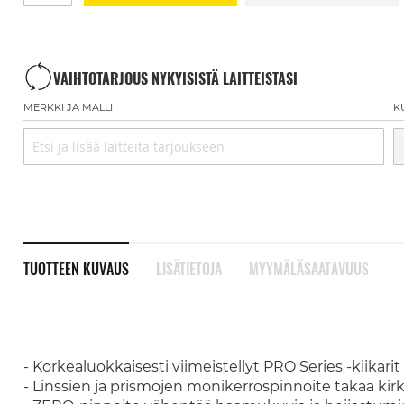
VAIHTOTARJOUS NYKYISISTÄ LAITTEISTASI
MERKKI JA MALLI
K
TUOTTEEN KUVAUS
LISÄTIETOJA
MYYMÄLÄSAATAVUUS
- Korkealuokkaisesti viimeistellyt PRO Series ‑kiikari
- Linssien ja prismojen monikerrospinnoite takaa kir