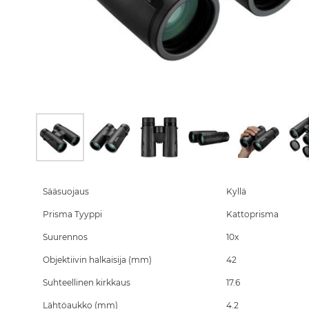
Skip
to
the
Sääsuojaus
Kyllä
beginning
Prisma Tyyppi
Kattoprisma
of
the
Suurennos
10x
images
gallery
Objektiivin halkaisija (mm)
42
Suhteellinen kirkkaus
17.6
Lähtöaukko (mm)
4.2