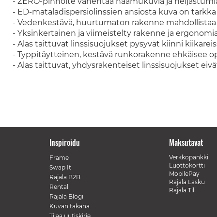
- ZERO-pinnoite vähentää haamukuvia ja heijastumi
- ED-mataladispersiolinssien ansiosta kuva on tarkka 
- Vedenkestävä, huurtumaton rakenne mahdollistaa 
- Yksinkertainen ja viimeistelty rakenne ja ergonomi
- Alas taittuvat linssisuojukset pysyvät kiinni kiikare
- Typpitäytteinen, kestävä runkorakenne ehkäisee o
- Alas taittuvat, yhdysrakenteiset linssisuojukset eiv
Inspiroidu
Maksutavat
Verkkopankki
Frame
Luottokortti
Swap It
MobilePay
Rajala B2B
Rajala Lasku
Rental
Rajala Tili
Rajala Blogi
Kuvan takana
Tilaa uutiskirje