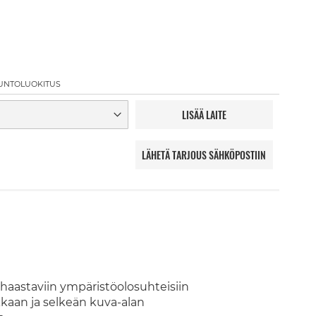
UNTOLUOKITUS
LISÄÄ LAITE
LÄHETÄ TARJOUS SÄHKÖPOSTIIN
t haastaviin ympäristöolosuhteisiin
kkaan ja selkeän kuva-alan