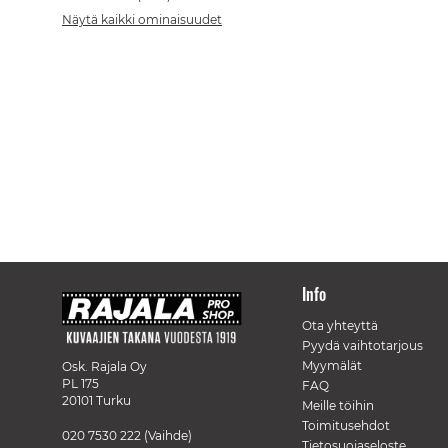
Näytä kaikki ominaisuudet
Info
Ota yhteyttä
Pyydä vaihtotarjous
Myymälät
Osk. Rajala Oy
PL 175
FAQ
20101 Turku
Meille töihin
Toimitusehdot
020 7530 222
(Vaihde)
Tietosuojaseloste