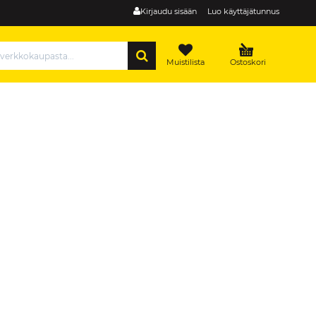
Kirjaudu sisään
Luo käyttäjätunnus
HAE
Muistilista
Ostoskori