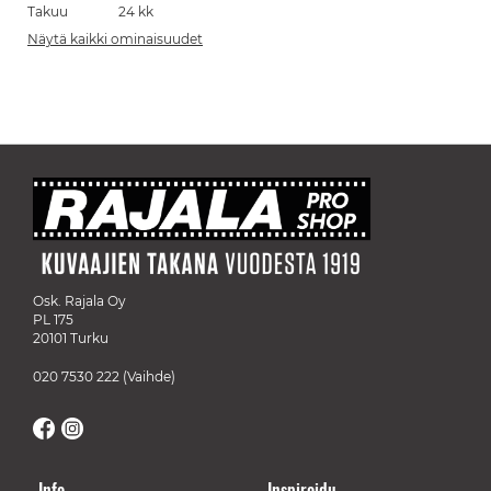
Takuu
24 kk
Näytä kaikki ominaisuudet
Osk. Rajala Oy
PL 175
20101 Turku
020 7530 222
(Vaihde)
Info
Inspiroidu