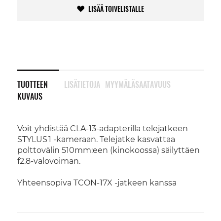
LISÄÄ TOIVELISTALLE
TUOTTEEN
LISÄTIETOJA
MYYMÄLÄSAATAVUUS
KUVAUS
Voit yhdistää CLA‑13‑adapterilla telejatkeen
STYLUS 1 ‑kameraan. Telejatke kasvattaa
polttovälin 510mm:een (kinokoossa) säilyttäen
f2.8‑valovoiman.
Yhteensopiva TCON-17X -jatkeen kanssa