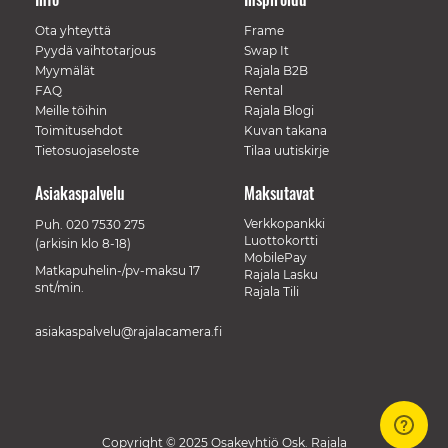
Ota yhteyttä
Frame
Pyydä vaihtotarjous
Swap It
Myymälät
Rajala B2B
FAQ
Rental
Meille töihin
Rajala Blogi
Toimitusehdot
Kuvan takana
Tietosuojaseloste
Tilaa uutiskirje
Asiakaspalvelu
Maksutavat
Verkkopankki
Puh.
020 7530 275
Luottokortti
(arkisin klo 8-18)
MobilePay
Matkapuhelin-/pv-maksu 17
Rajala Lasku
snt/min.
Rajala Tili
asiakaspalvelu@rajalacamera.fi
Copyright © 2025 Osakeyhtiö Osk. Rajala