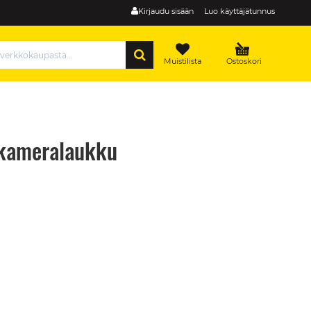
Kirjaudu sisään
Luo käyttäjätunnus
HAE
Muistilista
Ostoskori
-kameralaukku