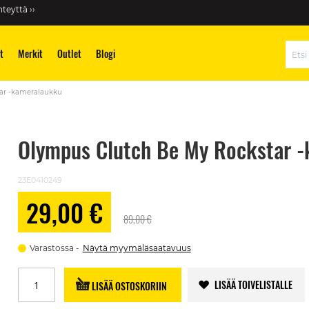
teyttä ››
t
Merkit
Outlet
Blogi
Hae
ar -kameralaukku
Olympus Clutch Be My Rockstar 
23E0410249
29,00 €
Alennushinta
89,00 €
Varastossa
Näytä myymäläsaatavuus
LISÄÄ TOIVELISTALLE
LISÄÄ OSTOSKORIIN