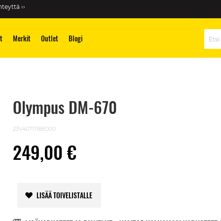
teyttä ››
t
Merkit
Outlet
Blogi
Hae
Olympus DM-670
23V407111BE000
249,00 €
LISÄÄ TOIVELISTALLE