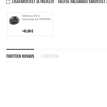
LISÄVARUSTEET JA PALVELUT - VALITSE HALUAMASI VARUSTEET 
Lisää
Olympus WJ-2 -
ostoskoriin
tuulisuoja (LS-P1/P4/P5)
45,00 €
TUOTTEEN KUVAUS
LISÄTIETOJA