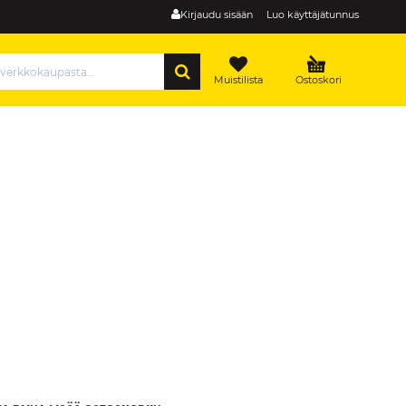
Kirjaudu sisään
Luo käyttäjätunnus
HAE
Muistilista
Ostoskori