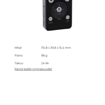
Skip
to
the
Mitat
110,8 x 39,8 x 15,4 mm
beginning
Paino
86 g
of
the
Takuu
24 kk
images
gallery
Näytä kaikki ominaisuudet