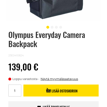
Olympus Everyday Camera
Skip
to
Backpack
the
beginning
of
the
23E0410824
images
gallery
139,00 €
Loppu varastosta
Näytä myymäläsaatavuus
LISÄÄ OSTOSKORIIN