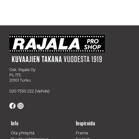
Osk. Rajala Oy
PL 175
20101 Turku
020 7530 222
(Vaihde)
Info
Inspiroidu
Ota yhteyttä
Frame