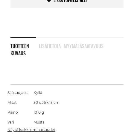
LISÄÄ TOIVELISTALLE
TUOTTEEN
LISÄTIETOJA
MYYMÄLÄSAATAVUUS
KUVAUS
Sääsuojaus
Kyllä
Mitat
30 x 56 x 13 cm
Paino
1010 g
Väri
Musta
Näytä kaikki ominaisuudet