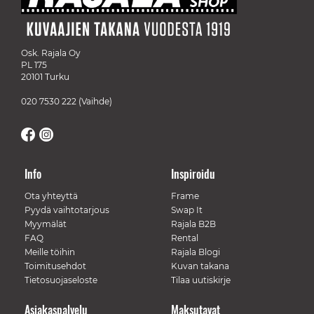
Osk. Rajala Oy
PL 175
20101 Turku
020 7530 222
(Vaihde)
Info
Inspiroidu
Ota yhteyttä
Frame
Pyydä vaihtotarjous
Swap It
Myymälät
Rajala B2B
FAQ
Rental
Meille töihin
Rajala Blogi
Toimitusehdot
Kuvan takana
Tietosuojaseloste
Tilaa uutiskirje
Asiakaspalvelu
Maksutavat