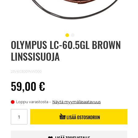
OLYMPUS LC-60.5GL BROWN
Skip
to
LINSSISUOJA
the
beginning
of
the
23V603001NW000
images
gallery
59,00 €
Loppu varastosta
Näytä myymäläsaatavuus
LISÄÄ OSTOSKORIIN