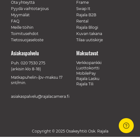
Ota yhteyttä
Frame
Pyydä vaihtotarjous
Swap It
Myymälät
Rajala B2B
FAQ
Rental
Meille töihin
Rajala Blogi
Toimitusehdot
Kuvan takana
Tietosuojaseloste
Tilaa uutiskirje
Asiakaspalvelu
Maksutavat
Verkkopankki
Puh.
020 7530 275
Luottokortti
(arkisin klo 8-18)
MobilePay
Matkapuhelin-/pv-maksu 17
Rajala Lasku
snt/min.
Rajala Tili
asiakaspalvelu@rajalacamera.fi
Copyright © 2025 Osakeyhtiö Osk. Rajala
// Track a page view, by UPI