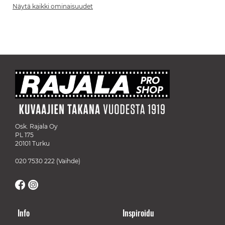
Näytä kaikki ominaisuudet
Osk. Rajala Oy
PL 175
20101 Turku
020 7530 222
(Vaihde)
Info
Inspiroidu