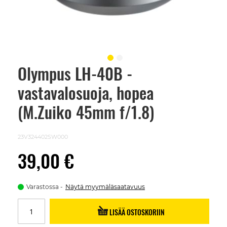
Olympus LH-40B -
Skip
to
vastavalosuoja, hopea
the
beginning
of
(M.Zuiko 45mm f/1.8)
the
images
gallery
23V324402SW000
39,00 €
Varastossa
Näytä myymäläsaatavuus
LISÄÄ OSTOSKORIIN