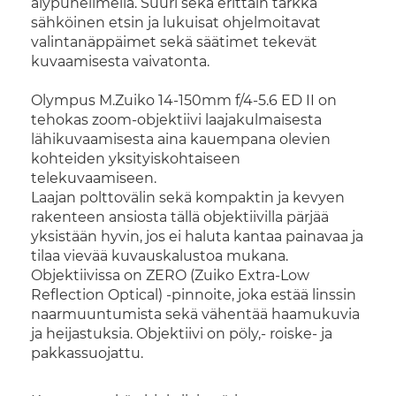
älypuhelimella. Suuri sekä erittäin tarkka
sähköinen etsin ja lukuisat ohjelmoitavat
valintanäppäimet sekä säätimet tekevät
kuvaamisesta vaivatonta.
Olympus M.Zuiko 14-150mm f/4-5.6 ED II on
tehokas zoom-objektiivi laajakulmaisesta
lähikuvaamisesta aina kauempana olevien
kohteiden yksityiskohtaiseen
telekuvaamiseen.
Laajan polttovälin sekä kompaktin ja kevyen
rakenteen ansiosta tällä objektiivilla pärjää
yksistään hyvin, jos ei haluta kantaa painavaa ja
tilaa vievää kuvauskalustoa mukana.
Objektiivissa on ZERO (Zuiko Extra-Low
Reflection Optical) -pinnoite, joka estää linssin
naarmuuntumista sekä vähentää haamukuvia
ja heijastuksia.
Objektiivi on pöly,- roiske- ja
pakkassuojattu.