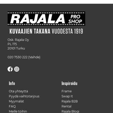
Osk. Rajala Oy
PL 175
20101 Turku
020 7530 222
(Vaihde)
Info
Inspiroidu
Ota yhteyttä
Frame
Pyydä vaihtotarjous
Swap It
Myymälät
Rajala B2B
FAQ
Rental
Meille töihin
Rajala Blogi