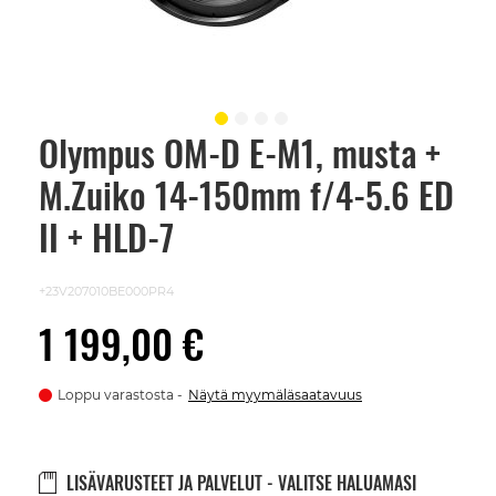
Olympus OM-D E-M1, musta +
Skip
to
M.Zuiko 14-150mm f/4-5.6 ED
the
beginning
of
II + HLD-7
the
images
gallery
+23V207010BE000PR4
1 199,00 €
Loppu varastosta
Näytä myymäläsaatavuus
LISÄVARUSTEET JA PALVELUT - VALITSE HALUAMASI