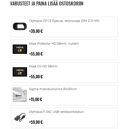
VARUSTEET JA PAINA LISÄÄ OSTOSKORIIN
Lisää
Olympus EP-13 Eyecup -etsinsuoja (OM-D E-M1)
ostoskoriin
39,00 €
Lisää
Hoya Protector HD 58mm -suodin
ostoskoriin
55,00 €
Lisää
Hoya UV HD 58mm
ostoskoriin
55,00 €
Lisää
Sigma mikrokuituliina 30x30cm
ostoskoriin
15,00 €
Lisää
Olympus F-3AC USB-verkkovirtalaturi
ostoskoriin
59,00 €