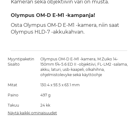
Kameran sekä objektiivin väri on musta.
Olympus OM-D E-M1 -kampanja!
Osta Olympus OM-D E-M1 -kamera, niin saat
Olympus HLD-7 -akkukahvan.
Myyntipaketin
Olympus OM-D E-M1 -kamera, M.Zuiko 14-
Sisältö
150mm f/4-5.6 ED II -objektiivi, FL-LM2 -salama,
akku, laturi, usb-kaapeli, olkahihna,
ohjelmistolevyke sekä käyttöohje
Mitat
130.4 x 93.5 x 63.1 mm
Paino
497 g
Takuu
24 kk
Näytä kaikki ominaisuudet