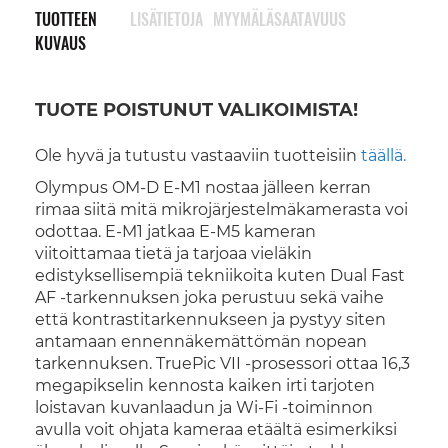
TUOTTEEN
LISÄTIETOJA
MYYMÄLÄSAATAVUUS
KUVAUS
TUOTE POISTUNUT VALIKOIMISTA!
Ole hyvä ja tutustu vastaaviin tuotteisiin
täällä.
Olympus OM-D E-M1 nostaa jälleen kerran
rimaa siitä mitä mikrojärjestelmäkamerasta voi
odottaa. E-M1 jatkaa E-M5 kameran
viitoittamaa tietä ja tarjoaa vieläkin
edistyksellisempiä tekniikoita kuten Dual Fast
AF -tarkennuksen joka perustuu sekä vaihe
että kontrastitarkennukseen ja pystyy siten
antamaan ennennäkemättömän nopean
tarkennuksen. TruePic VII -prosessori ottaa 16,3
megapikselin kennosta kaiken irti tarjoten
loistavan kuvanlaadun ja Wi-Fi -toiminnon
avulla voit ohjata kameraa etäältä esimerkiksi