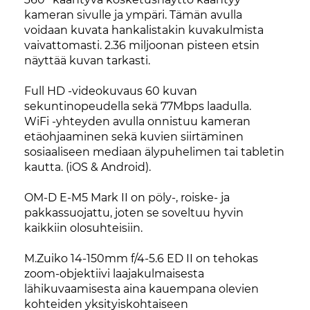
kameran sivulle ja ympäri. Tämän avulla
voidaan kuvata hankalistakin kuvakulmista
vaivattomasti. 2.36 miljoonan pisteen etsin
näyttää kuvan tarkasti.
Full HD -videokuvaus 60 kuvan
sekuntinopeudella sekä 77Mbps laadulla.
WiFi -yhteyden avulla onnistuu kameran
etäohjaaminen sekä kuvien siirtäminen
sosiaaliseen mediaan älypuhelimen tai tabletin
kautta. (iOS & Android).
OM-D E-M5 Mark II on pöly-, roiske- ja
pakkassuojattu, joten se soveltuu hyvin
kaikkiin olosuhteisiin.
M.Zuiko 14-150mm f/4-5.6 ED II on tehokas
zoom-objektiivi laajakulmaisesta
lähikuvaamisesta aina kauempana olevien
kohteiden yksityiskohtaiseen