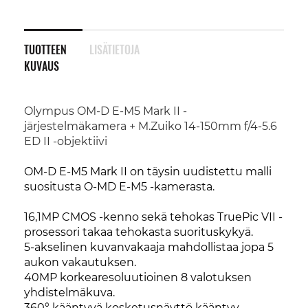
TUOTTEEN
LISÄTIETOJA
KUVAUS
Olympus OM-D E-M5 Mark II -
järjestelmäkamera + M.Zuiko 14-150mm f/4-5.6
ED II -objektiivi
OM-D E-M5 Mark II on täysin uudistettu malli
suositusta O-MD E-M5 -kamerasta.
16,1MP CMOS -kenno sekä tehokas TruePic VII -
prosessori takaa tehokasta suorituskykyä.
5-akselinen kuvanvakaaja mahdollistaa jopa 5
aukon vakautuksen.
40MP korkearesoluutioinen 8 valotuksen
yhdistelmäkuva.
360° kääntyvä kosketusnäyttö kääntyy