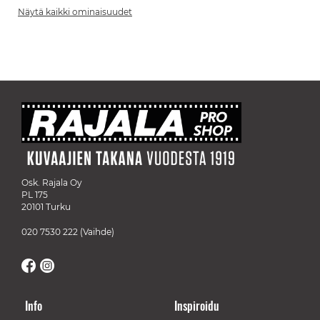
Näytä kaikki ominaisuudet
Osk. Rajala Oy
PL 175
20101 Turku
020 7530 222
(Vaihde)
Info
Inspiroidu