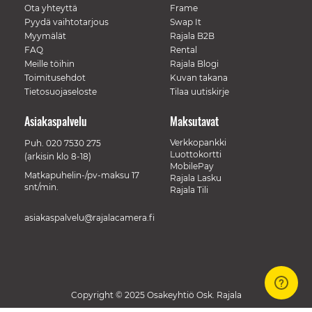
Ota yhteyttä
Frame
Pyydä vaihtotarjous
Swap It
Myymälät
Rajala B2B
FAQ
Rental
Meille töihin
Rajala Blogi
Toimitusehdot
Kuvan takana
Tietosuojaseloste
Tilaa uutiskirje
Asiakaspalvelu
Maksutavat
Verkkopankki
Puh.
020 7530 275
Luottokortti
(arkisin klo 8-18)
MobilePay
Matkapuhelin-/pv-maksu 17
Rajala Lasku
snt/min.
Rajala Tili
asiakaspalvelu@rajalacamera.fi
Copyright © 2025 Osakeyhtiö Osk. Rajala