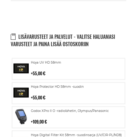
LISÄVARUSTEET JA PALVELUT - VALITSE HALUAMASI
VARUSTEET JA PAINA LISÄÄ OSTOSKORIIN
Lisää
Hoya UV HD 58mm
ostoskoriin
55,00 €
Lisää
Hoya Protector HD 58mm -suodin
ostoskoriin
55,00 €
Lisää
Godox XPro II O -radiolähetin, Olympus/Panasonic
ostoskoriin
109,00 €
Lisää
Hoya Digital Filter Kit 58mm -suodinsarja (UV/CIR-PL/ND8)