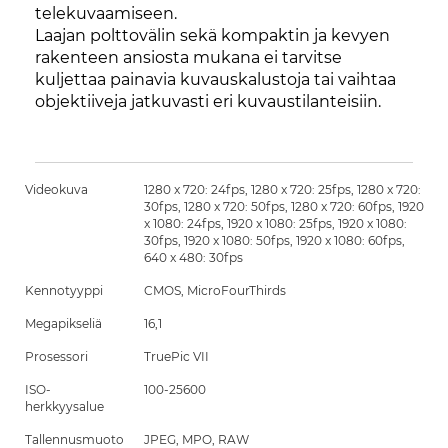
telekuvaamiseen.
Laajan polttovälin sekä kompaktin ja kevyen
rakenteen ansiosta mukana ei tarvitse
kuljettaa painavia kuvauskalustoja tai vaihtaa
objektiiveja jatkuvasti eri kuvaustilanteisiin.
Videokuva
1280 x 720: 24fps, 1280 x 720: 25fps, 1280 x 720:
30fps, 1280 x 720: 50fps, 1280 x 720: 60fps, 1920
x 1080: 24fps, 1920 x 1080: 25fps, 1920 x 1080:
30fps, 1920 x 1080: 50fps, 1920 x 1080: 60fps,
640 x 480: 30fps
Kennotyyppi
CMOS, MicroFourThirds
Megapikseliä
16,1
Prosessori
TruePic VII
ISO-
100-25600
herkkyysalue
Tallennusmuoto
JPEG, MPO, RAW