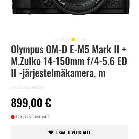
Olympus OM-D E-M5 Mark II +
Skip
to
M.Zuiko 14-150mm f/4-5.6 ED
the
beginning
of
II -järjestelmäkamera, m
the
images
gallery
+23V207040BEPR22
899,00 €
Loppu varastosta
LISÄÄ TOIVELISTALLE