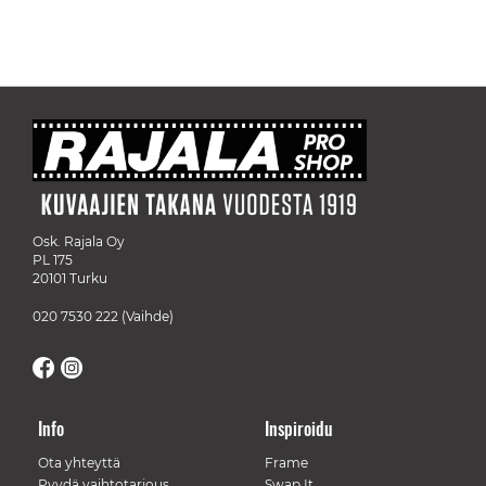
Osk. Rajala Oy
PL 175
20101 Turku
020 7530 222
(Vaihde)
Info
Inspiroidu
Ota yhteyttä
Frame
Pyydä vaihtotarjous
Swap It