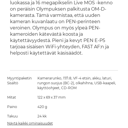
luokassa ja 16 megapikselin Live MOS -kenno
on peräisin Olympuksen palkitusta OM-D-
kamerasta. Tämä varmistaa, että uuden
kameran kuvanlaatu on PEN-perinteen
veroinen. Olympus on myös ylpeä PEN-
kameroiden kätevästä koosta ja
käytettävyydestä. Pieni ja kevyt PEN E-P5
tarjoaa sisäisen WiFi-yhteyden, FAST AF:n ja
helposti käytettävät käsisäädöt.
Myyntipaketin
Kamerarunko, 17/1.8, VF-4 etsin, akku, laturi,
Sisältö
rungon suojus (BC-2), olkahihna, USB-kaapeli,
käyttöohjeet, CD-ROM
Mitat
122 x 69 x 37 mm
Paino
420 g
Takuu
24 kk
Näytä kaikki ominaisuudet