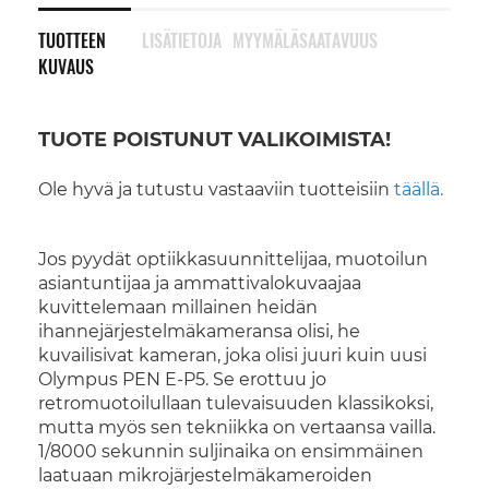
TUOTTEEN
LISÄTIETOJA
MYYMÄLÄSAATAVUUS
KUVAUS
TUOTE POISTUNUT VALIKOIMISTA!
Ole hyvä ja tutustu vastaaviin tuotteisiin
täällä.
Jos pyydät optiikkasuunnittelijaa, muotoilun
asiantuntijaa ja ammattivalokuvaajaa
kuvittelemaan millainen heidän
ihannejärjestelmäkameransa olisi, he
kuvailisivat kameran, joka olisi juuri kuin uusi
Olympus PEN E-P5. Se erottuu jo
retromuotoilullaan tulevaisuuden klassikoksi,
mutta myös sen tekniikka on vertaansa vailla.
1/8000 sekunnin suljinaika on ensimmäinen
laatuaan mikrojärjestelmäkameroiden