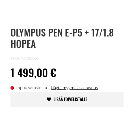
OLYMPUS PEN E-P5 + 17/1.8
Skip
to
HOPEA
the
beginning
of
the
23V204053SE000
images
gallery
1 499,00 €
Loppu varastosta
Näytä myymäläsaatavuus
LISÄÄ TOIVELISTALLE